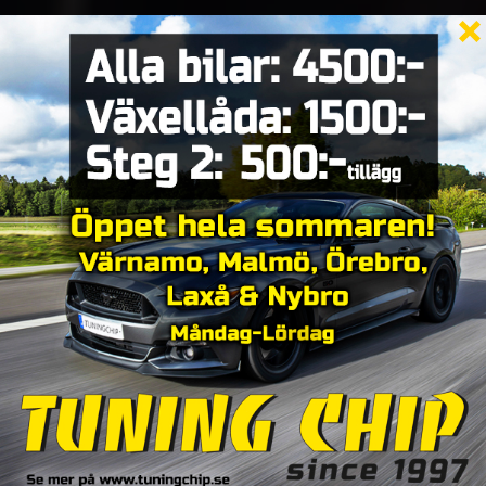
Skräddarsydd
Motoroptimering
TuningChip
optimerar bilar med skräddarsydd
chiptuning och en 100% anpassad programvara med
livstidsgaranti. Du får en individuellt justerad och
optimerad bil för ditt körbeteende.
"Vi har hjälpt bilägare sedan 1997, med vår erfarenhet
och livstids programgaranti vet vi att våra kunder blir