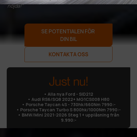
nöjda!"
SE POTENTIALEN FÖR
DIN BIL
KONTAKTA OSS
Just nu!
• Alla nya Ford - SID212
• Audi RS6/SQ8 2022+ MG1CS008 H80
• Porsche Taycan 4S - 730hk/660Nm 7990:-
• Porsche Taycan Turbo S 800hk/1000Nm 7990:-
• BMW/Mini 2021-2026 Steg 1 + upplåsning från
9.990:-