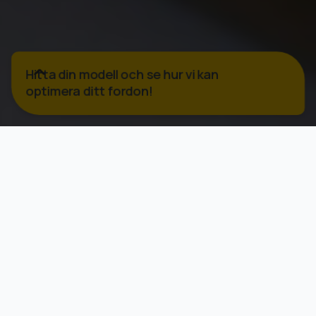
Hitta din modell och se hur vi kan
optimera ditt fordon!
Ring alla dagar 09-23:
Ring upp mig!
020-322 911