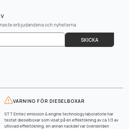
EV
senaste erbjudandena och nyheterna.
SKICKA
VARNING FÖR DIESELBOXAR
STT Emtec emission & engine technology laboratorie har
testat dieselboxar som visat på en effektökning av ca 1/3 av
utlovad effektökning, en annan nackdel var överskriden