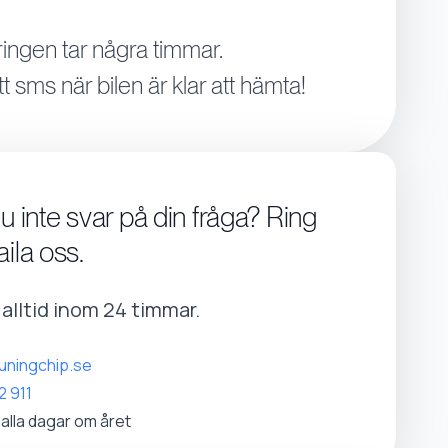
ingen tar några timmar.
tt sms när bilen är klar att hämta!
du inte svar på din fråga? Ring
aila oss.
r alltid inom 24 timmar.
uningchip.se
2 911
 alla dagar om året