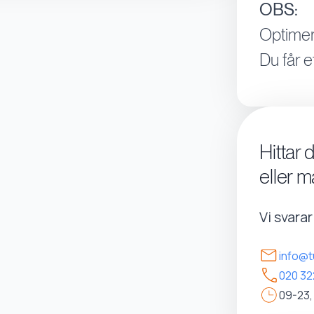
OBS:
Optimer
Du får e
Hittar 
eller m
Vi svara
info@t
020 32
09-23,