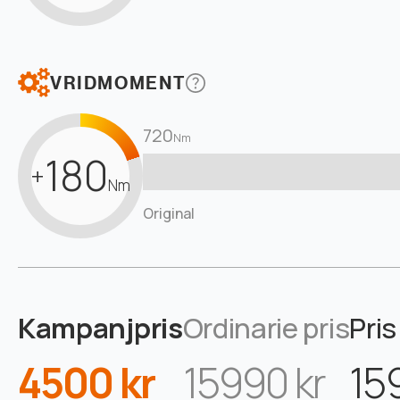
VRIDMOMENT
720
Nm
180
+
Nm
Original
Kampanjpris
Ordinarie pris
Pris
4500 kr
15990 kr
15