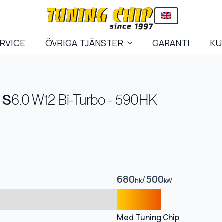
ERVICE
ÖVRIGA TJÄNSTER
GARANTI
KU
 S
6.0 W12 Bi-Turbo - 590HK
680
/
500
hk
kW
Med Tuning Chip