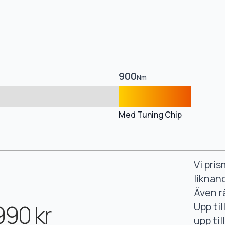
900
Nm
Med Tuning Chip
Vi pri
liknan
Även r
990 kr
Upp ti
upp ti