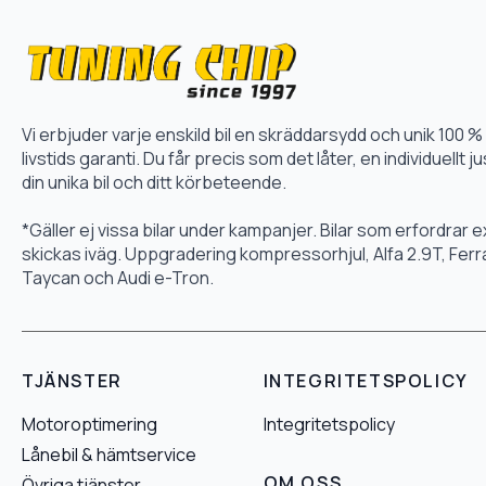
Vi erbjuder varje enskild bil en skräddarsydd och unik 10
livstids garanti. Du får precis som det låter, en individuellt
din unika bil och ditt körbeteende.
*Gäller ej vissa bilar under kampanjer. Bilar som erfordrar
skickas iväg. Uppgradering kompressorhjul, Alfa 2.9T, Fer
Taycan och Audi e-Tron.
TJÄNSTER
INTEGRITETSPOLICY
Motoroptimering
Integritetspolicy
Lånebil & hämtservice
OM OSS
Övriga tjänster