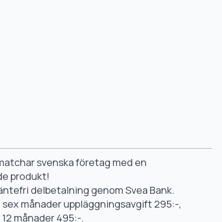
smatchar svenska företag med en
de produkt!
äntefri delbetalning genom Svea Bank.
ll sex månader uppläggningsavgift 295:-,
ll 12 månader 495:-.