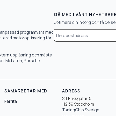
GÅ MED I VÅRT NYHETSBR
Optimera din inkorg och få de 
Email
0 % anpassad programvara med
*
 justerad motoroptimering för
 extern upplåsning och måste
rari, McLaren, Porsche
SAMARBETAR MED
ADRESS
S:t Eriksgatan 5
Ferrita
112 39 Stockholm
TuningChip Sverige