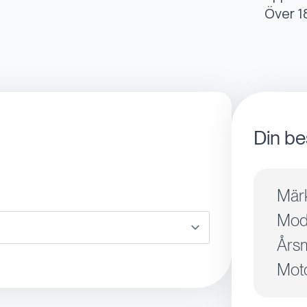
Över 1
Din be
Mär
Mode
Årsm
Moto