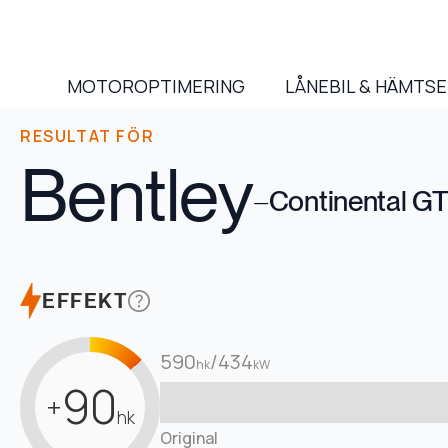
MOTOROPTIMERING
LÅNEBIL & HÄMTS
RESULTAT FÖR
Bentley
–
Continental GT
EFFEKT
590
/
434
hk
kW
90
+
hk
Original