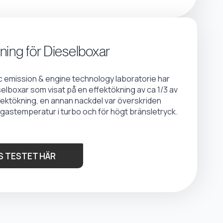
ning för Dieselboxar
emission & engine technology laboratorie har
selboxar som visat på en effektökning av ca 1/3 av
fektökning, en annan nackdel var överskriden
gastemperatur i turbo och för högt bränsletryck.
S TESTET HÄR