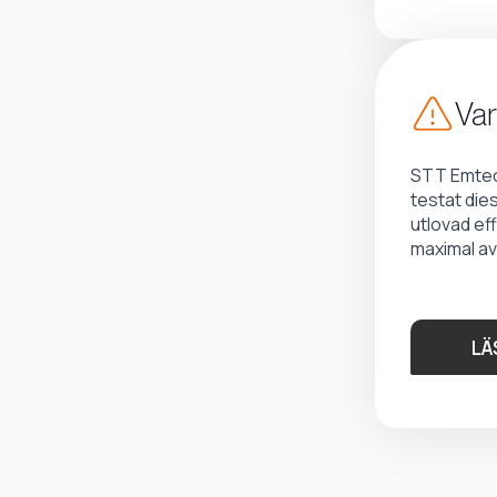
Var
STT Emtec 
testat die
utlovad ef
maximal av
LÄ