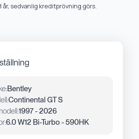
8 år, sedvanlig kreditprövning görs.
ställning
ke:
Bentley
ll:
Continental GT S
odell:
1997 - 2026
r:
6.0 W12 Bi-Turbo - 590HK