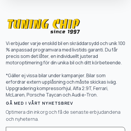
Vi erbjuder varje enskild bil en skräddarsydd och unik 100
% anpassad programvara med livstids garanti. Du får
precis som det låter, en individuellt justerad
motoroptimering för din unika bil och ditt körbeteende.
*Gäller ej vissa bilar under kampanjer. Bilar som
erfordrar extern upplåsning och måste skickas iväg.
Uppgradering kompressorhjul, Alfa 2.9T, Ferrari,
McLaren, Porsche Taycan och Audi e-Tron.
GÅ MED I VÅRT NYHETSBREV
Optimera din inkorg och få de senaste erbjudandena
och nyheterna.
Email