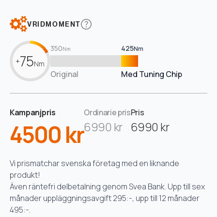
VRIDMOMENT
350
425
Nm
Nm
75
+
Nm
Original
Med Tuning Chip
Kampanjpris
Ordinarie pris
Pris
4500 kr
6990 kr
6990 kr
Vi prismatchar svenska företag med en liknande
produkt!
Även räntefri delbetalning genom Svea Bank. Upp till sex
månader uppläggningsavgift 295:-, upp till 12 månader
495:-.