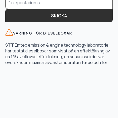
*
SKICKA
VARNING FÖR DIESELBOXAR
STT Emtec emission & engine technology laboratorie
har testat dieselboxar som visat på en effektökning av
ca 1/3 av utlovad effektökning, en annan nackdel var
överskriden maximal avgastemperatur i turbo och för
högt bränsletryck.
LÄS TESTET HÄR
TJÄNSTER
Motoroptimering