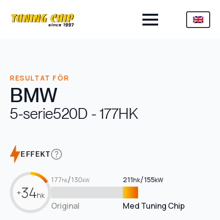
RESULTAT FÖR
BMW
5-serie
520D - 177HK
EFFEKT
/
/
177
130
211
155
hk
kW
hk
kW
34
+
hk
Original
Med Tuning Chip