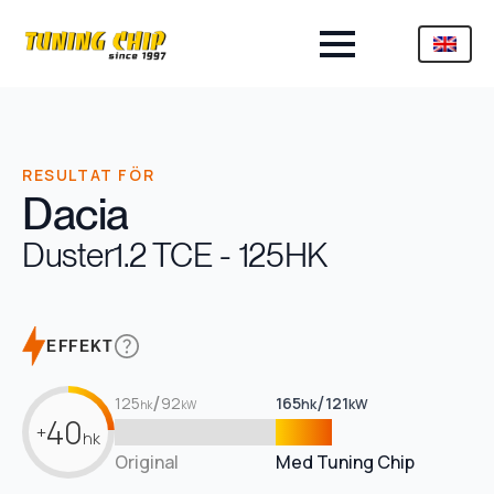
RESULTAT FÖR
Dacia
Duster
1.2 TCE - 125HK
EFFEKT
/
/
125
92
165
121
hk
kW
hk
kW
40
+
hk
Original
Med Tuning Chip