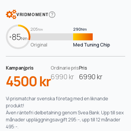
VRIDMOMENT
205
290
Nm
Nm
85
+
Nm
Original
Med Tuning Chip
Kampanjpris
Ordinarie pris
Pris
4500 kr
6990 kr
6990 kr
Vi prismatchar svenska företag med en liknande
produkt!
Även räntefri delbetalning genom Svea Bank. Upp till sex
månader uppläggningsavgift 295:-, upp till 12 månader
495:-.