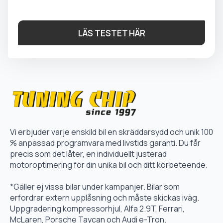
LÄS TESTET HÄR
Vi erbjuder varje enskild bil en skräddarsydd och unik 100
% anpassad programvara med livstids garanti. Du får
precis som det låter, en individuellt justerad
motoroptimering för din unika bil och ditt körbeteende.
*Gäller ej vissa bilar under kampanjer. Bilar som
erfordrar extern upplåsning och måste skickas iväg.
Uppgradering kompressorhjul, Alfa 2.9T, Ferrari,
McLaren, Porsche Taycan och Audi e-Tron.