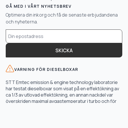
GÅ MED I VÅRT NYHETSBREV
Optimera din inkorg och få de senaste erbjudandena
och nyheterna.
Email
*
SKICKA
VARNING FÖR DIESELBOXAR
STT Emtec emission & engine technology laboratorie
har testat dieselboxar som visat på en effektökning av
ca 1/3 av utlovad effektökning, en annan nackdel var
överskriden maximal avgastemperatur i turbo och för
högt bränsletryck.
LÄS TESTET HÄR