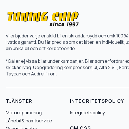
Vi erbjuder varje enskild bil en skräddarsydd och unik 10
livstids garanti. Du får precis som det låter, en individuellt
din unika bil och ditt körbeteende.
*Gäller ej vissa bilar under kampanjer. Bilar som erfordrar
skickas iväg. Uppgradering kompressorhjul, Alfa 2.9T, Fer
Taycan och Audi e-Tron.
TJÄNSTER
INTEGRITETSPOLICY
Motoroptimering
Integritetspolicy
Lånebil & hämtservice
OM OSS
Övriga tjänster