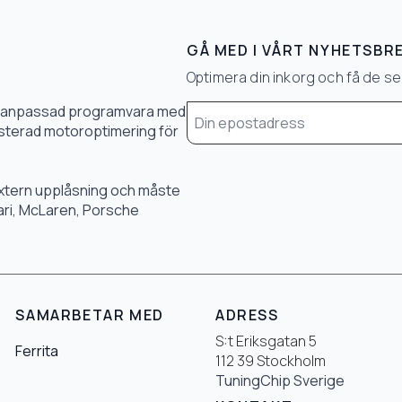
GÅ MED I VÅRT NYHETSBR
Optimera din inkorg och få de 
Email
0 % anpassad programvara med
*
 justerad motoroptimering för
 extern upplåsning och måste
rari, McLaren, Porsche
SAMARBETAR MED
ADRESS
S:t Eriksgatan 5
Ferrita
112 39 Stockholm
TuningChip Sverige