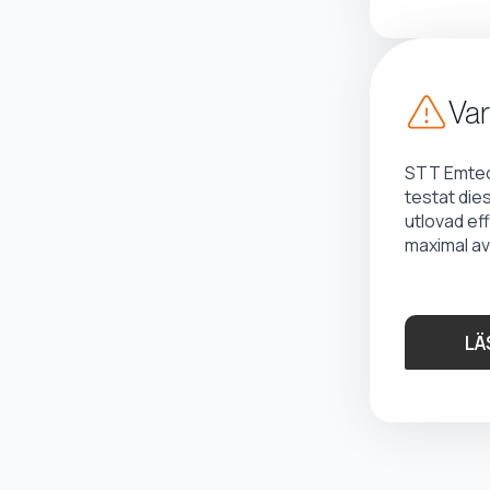
Var
STT Emtec 
testat die
utlovad ef
maximal av
LÄ