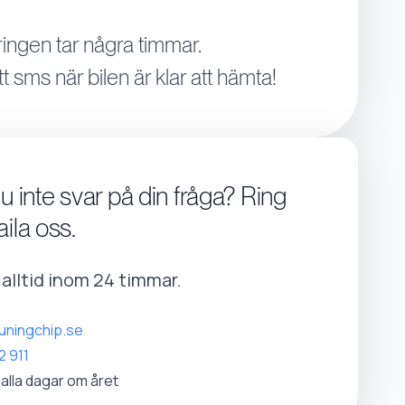
ingen tar några timmar.
tt sms när bilen är klar att hämta!
du inte svar på din fråga? Ring
aila oss.
r alltid inom 24 timmar.
uningchip.se
2 911
 alla dagar om året