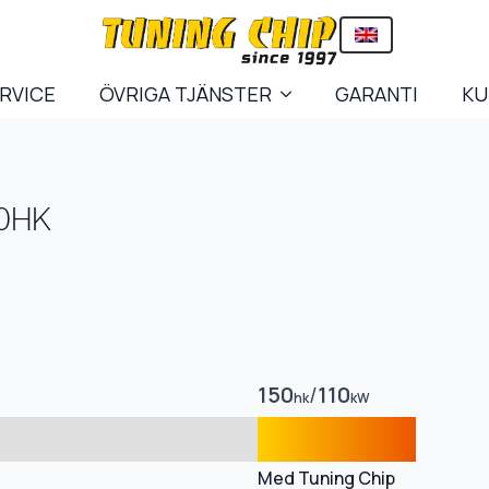
ERVICE
ÖVRIGA TJÄNSTER
GARANTI
KU
20HK
150
/
110
hk
kW
Med Tuning Chip