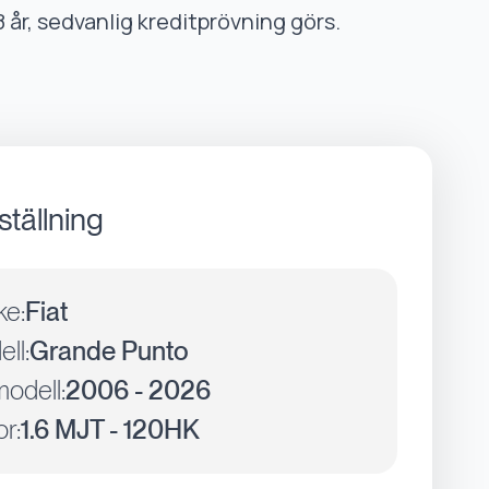
8 år, sedvanlig kreditprövning görs.
ställning
ke:
Fiat
ll:
Grande Punto
odell:
2006 - 2026
r:
1.6 MJT - 120HK