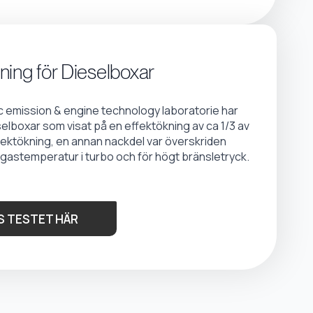
ning för Dieselboxar
emission & engine technology laboratorie har
selboxar som visat på en effektökning av ca 1/3 av
fektökning, en annan nackdel var överskriden
gastemperatur i turbo och för högt bränsletryck.
S TESTET HÄR