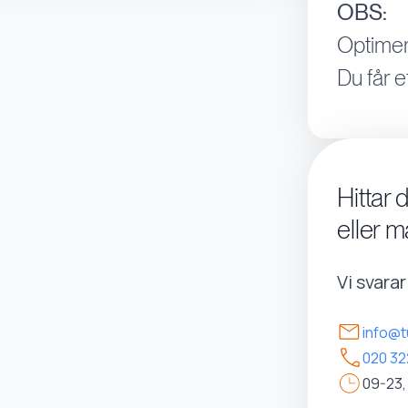
OBS:
Optimer
Du får e
Hittar 
eller m
Vi svara
info@t
020 32
09-23,