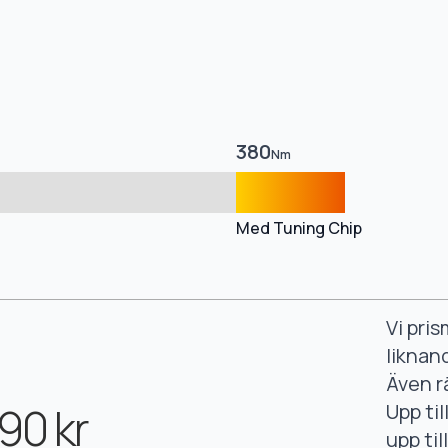
380
Nm
Med Tuning Chip
Vi pri
liknan
Även r
90 kr
Upp ti
upp ti