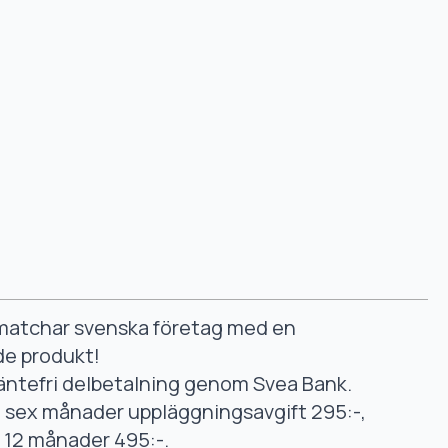
smatchar svenska företag med en
de produkt!
äntefri delbetalning genom Svea Bank.
ll sex månader uppläggningsavgift 295:-,
ll 12 månader 495:-.