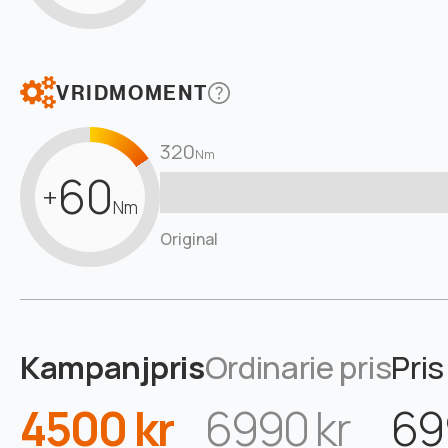
VRIDMOMENT
320
Nm
60
+
Nm
Original
Kampanjpris
Ordinarie pris
Pris
4500 kr
6990 kr
69