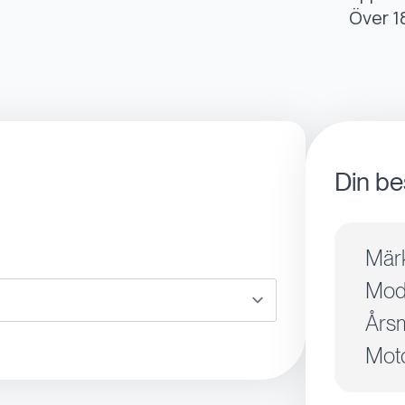
Över 1
Din be
Mär
Mode
Årsm
Moto