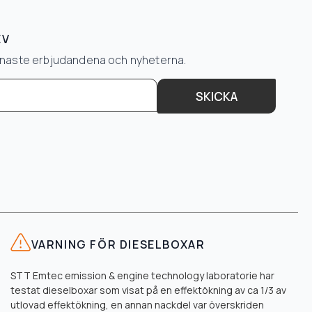
EV
senaste erbjudandena och nyheterna.
SKICKA
VARNING FÖR DIESELBOXAR
STT Emtec emission & engine technology laboratorie har
testat dieselboxar som visat på en effektökning av ca 1/3 av
utlovad effektökning, en annan nackdel var överskriden