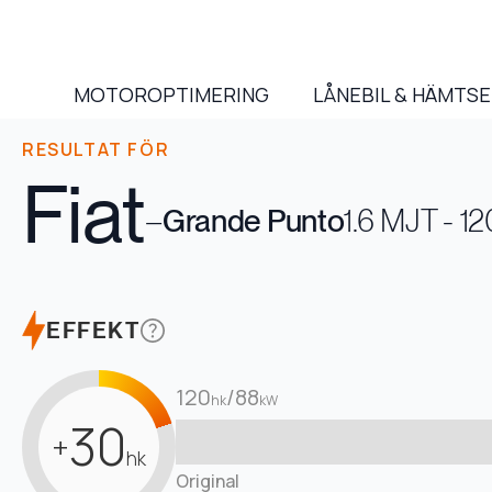
MOTOROPTIMERING
LÅNEBIL & HÄMTS
RESULTAT FÖR
Fiat
–
Grande Punto
1.6 MJT - 1
EFFEKT
120
/
88
hk
kW
30
+
hk
Original