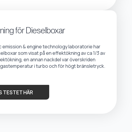
ning för Dieselboxar
emission & engine technology laboratorie har
selboxar som visat på en effektökning av ca 1/3 av
fektökning, en annan nackdel var överskriden
gastemperatur i turbo och för högt bränsletryck.
S TESTET HÄR