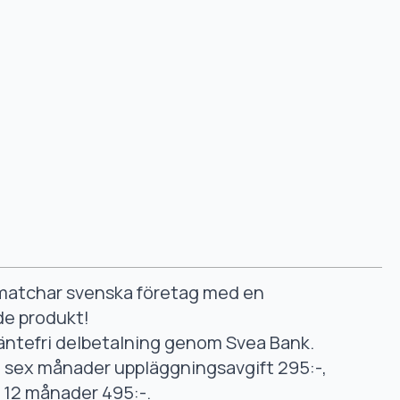
smatchar svenska företag med en
de produkt!
äntefri delbetalning genom Svea Bank.
ll sex månader uppläggningsavgift 295:-,
ll 12 månader 495:-.