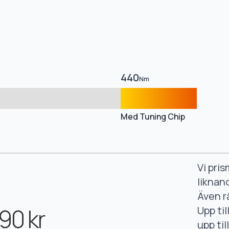
440
Nm
Med Tuning Chip
Vi pri
liknan
Även r
90 kr
Upp ti
upp ti