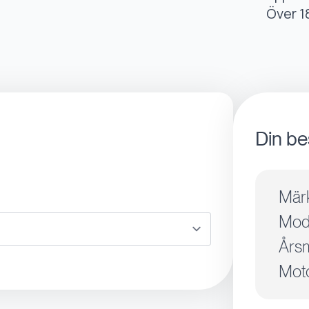
Över 1
Din be
Mär
Mode
Årsm
Moto