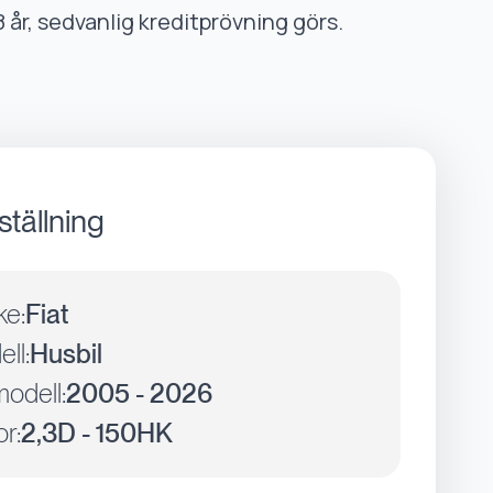
8 år, sedvanlig kreditprövning görs.
ställning
ke:
Fiat
ll:
Husbil
odell:
2005 - 2026
r:
2,3D - 150HK