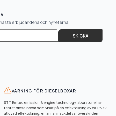
EV
senaste erbjudandena och nyheterna.
SKICKA
VARNING FÖR DIESELBOXAR
STT Emtec emission & engine technology laboratorie har
testat dieselboxar som visat på en effektökning av ca 1/3 av
utlovad effektökning, en annan nackdel var överskriden