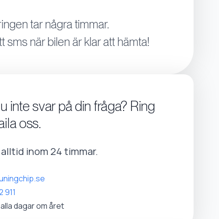
ingen tar några timmar.
tt sms när bilen är klar att hämta!
du inte svar på din fråga? Ring
aila oss.
r alltid inom 24 timmar.
uningchip.se
2 911
 alla dagar om året