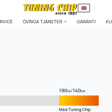
ERVICE
ÖVRIGA TJÄNSTER
GARANTI
KU
190
/
140
hk
kW
Med Tuning Chip