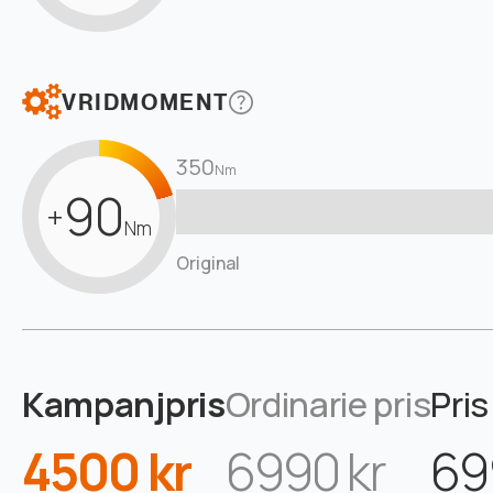
VRIDMOMENT
350
Nm
90
+
Nm
Original
Kampanjpris
Ordinarie pris
Pris
4500 kr
6990 kr
69