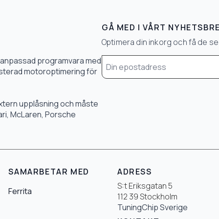
GÅ MED I VÅRT NYHETSBR
Optimera din inkorg och få de 
Email
0 % anpassad programvara med
*
 justerad motoroptimering för
 extern upplåsning och måste
rari, McLaren, Porsche
SAMARBETAR MED
ADRESS
S:t Eriksgatan 5
Ferrita
112 39 Stockholm
TuningChip Sverige