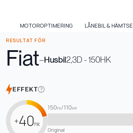
MOTOROPTIMERING
LÅNEBIL & HÄMTS
RESULTAT FÖR
Fiat
–
Husbil
2,3D - 150HK
EFFEKT
150
/
110
hk
kW
40
+
hk
Original