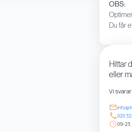
OBS:
Optimer
Du får e
Hittar 
eller m
Vi svara
info@t
020 32
09-23,