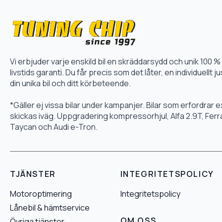
Vi erbjuder varje enskild bil en skräddarsydd och unik 10
livstids garanti. Du får precis som det låter, en individuellt
din unika bil och ditt körbeteende.
*Gäller ej vissa bilar under kampanjer. Bilar som erfordrar
skickas iväg. Uppgradering kompressorhjul, Alfa 2.9T, Fer
Taycan och Audi e-Tron.
TJÄNSTER
INTEGRITETSPOLICY
Motoroptimering
Integritetspolicy
Lånebil & hämtservice
OM OSS
Övriga tjänster