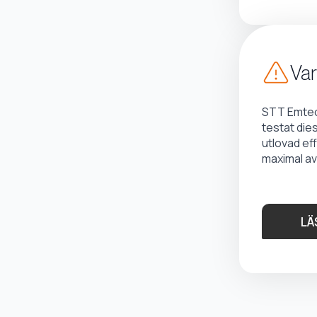
Var
STT Emtec 
testat die
utlovad ef
maximal av
LÄ