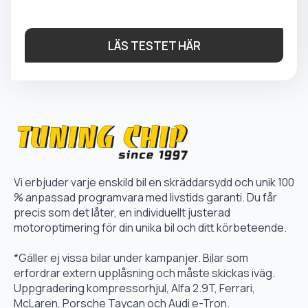
LÄS TESTET HÄR
Vi erbjuder varje enskild bil en skräddarsydd och unik 100
% anpassad programvara med livstids garanti. Du får
precis som det låter, en individuellt justerad
motoroptimering för din unika bil och ditt körbeteende.
*Gäller ej vissa bilar under kampanjer. Bilar som
erfordrar extern upplåsning och måste skickas iväg.
Uppgradering kompressorhjul, Alfa 2.9T, Ferrari,
McLaren, Porsche Taycan och Audi e-Tron.