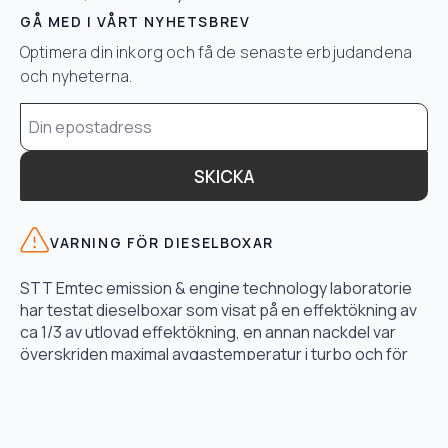
GÅ MED I VÅRT NYHETSBREV
Optimera din inkorg och få de senaste erbjudandena
och nyheterna.
Email
*
SKICKA
VARNING FÖR DIESELBOXAR
STT Emtec emission & engine technology laboratorie
har testat dieselboxar som visat på en effektökning av
ca 1/3 av utlovad effektökning, en annan nackdel var
överskriden maximal avgastemperatur i turbo och för
högt bränsletryck.
LÄS TESTET HÄR