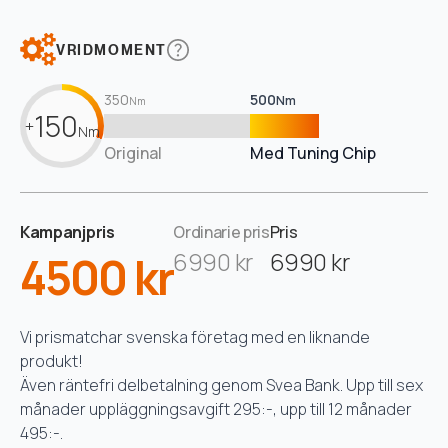
VRIDMOMENT
350
500
Nm
Nm
150
+
Nm
Original
Med Tuning Chip
Kampanjpris
Ordinarie pris
Pris
4500 kr
6990 kr
6990 kr
Vi prismatchar svenska företag med en liknande
produkt!
Även räntefri delbetalning genom Svea Bank. Upp till sex
månader uppläggningsavgift 295:-, upp till 12 månader
495:-.