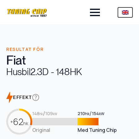
RESULTAT FÖR
Fiat
Husbil
2.3D - 148HK
EFFEKT
/
/
148
109
210
154
hk
kW
hk
kW
62
+
hk
Original
Med Tuning Chip