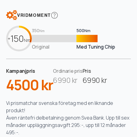
VRIDMOMENT
350
500
Nm
Nm
150
+
Nm
Original
Med Tuning Chip
Kampanjpris
Ordinarie pris
Pris
4500 kr
6990 kr
6990 kr
Vi prismatchar svenska företag med en liknande
produkt!
Även räntefri delbetalning genom Svea Bank. Upp till sex
månader uppläggningsavgift 295:-, upp till 12 månader
495:-.