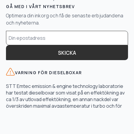
GÅ MED I VÅRT NYHETSBREV
Optimera din inkorg och få de senaste erbjudandena
och nyheterna.
Email
*
SKICKA
VARNING FÖR DIESELBOXAR
STT Emtec emission & engine technology laboratorie
har testat dieselboxar som visat på en effektökning av
ca 1/3 av utlovad effektökning, en annan nackdel var
överskriden maximal avgastemperatur i turbo och för
högt bränsletryck.
LÄS TESTET HÄR