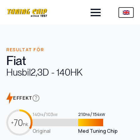
RESULTAT FÖR
Fiat
Husbil
2,3D - 140HK
EFFEKT
/
/
140
103
210
154
hk
kW
hk
kW
70
+
hk
Original
Med Tuning Chip