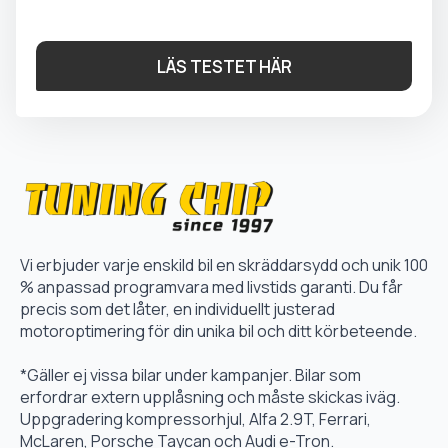
LÄS TESTET HÄR
Vi erbjuder varje enskild bil en skräddarsydd och unik 100
% anpassad programvara med livstids garanti. Du får
precis som det låter, en individuellt justerad
motoroptimering för din unika bil och ditt körbeteende.
*Gäller ej vissa bilar under kampanjer. Bilar som
erfordrar extern upplåsning och måste skickas iväg.
Uppgradering kompressorhjul, Alfa 2.9T, Ferrari,
McLaren, Porsche Taycan och Audi e-Tron.