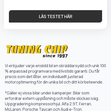
LÄS TESTET HÄR
Vi erbjuder varje enskild bil en skräddarsydd och unik 100
% anpassad programvara med livstids garanti. Du får
precis som det låter, en individuellt justerad
motoroptimering för din unika bil och ditt körbeteende.
*Gäller ej vissa bilar under kampanjer. Bilar som
erfordrar extern upplåsning och måste skickas iväg.
Uppgradering kompressorhjul, Alfa 2.9T, Ferrari,
McLaren, Porsche Taycan och Audi e-Tron.