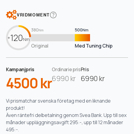
VRIDMOMENT
380
500
Nm
Nm
120
+
Nm
Original
Med Tuning Chip
Kampanjpris
Ordinarie pris
Pris
4500 kr
6990 kr
6990 kr
Vi prismatchar svenska företag med en liknande
produkt!
Även räntefri delbetalning genom Svea Bank. Upp till sex
månader uppläggningsavgift 295:-, upp till 12 månader
495:-.