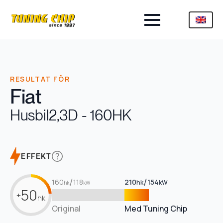
RESULTAT FÖR
Fiat
Husbil
2,3D - 160HK
EFFEKT
/
/
160
118
210
154
hk
kW
hk
kW
50
+
hk
Original
Med Tuning Chip