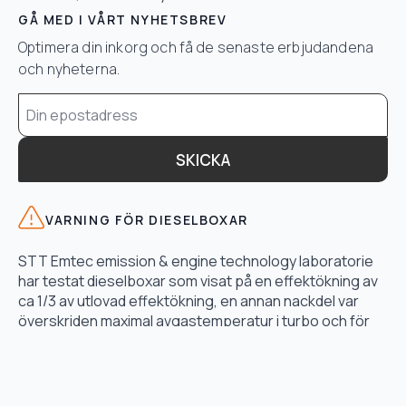
GÅ MED I VÅRT NYHETSBREV
Optimera din inkorg och få de senaste erbjudandena
och nyheterna.
Email
*
SKICKA
VARNING FÖR DIESELBOXAR
STT Emtec emission & engine technology laboratorie
har testat dieselboxar som visat på en effektökning av
ca 1/3 av utlovad effektökning, en annan nackdel var
överskriden maximal avgastemperatur i turbo och för
högt bränsletryck.
LÄS TESTET HÄR