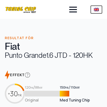
RESULTAT FÖR
Fiat
Punto Grande
1.6 JTD - 120HK
EFFEKT
/
/
120
88
150
110
hk
kW
hk
kW
30
+
hk
Original
Med Tuning Chip