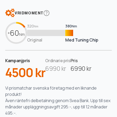
VRIDMOMENT
320
380
Nm
Nm
60
+
Nm
Original
Med Tuning Chip
Kampanjpris
Ordinarie pris
Pris
4500 kr
6990 kr
6990 kr
Vi prismatchar svenska företag med en liknande
produkt!
Även räntefri delbetalning genom Svea Bank. Upp till sex
månader uppläggningsavgift 295:-, upp till 12 månader
495:-.