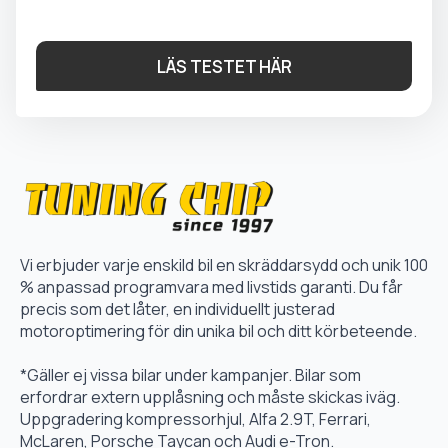
LÄS TESTET HÄR
Vi erbjuder varje enskild bil en skräddarsydd och unik 100
% anpassad programvara med livstids garanti. Du får
precis som det låter, en individuellt justerad
motoroptimering för din unika bil och ditt körbeteende.
*Gäller ej vissa bilar under kampanjer. Bilar som
erfordrar extern upplåsning och måste skickas iväg.
Uppgradering kompressorhjul, Alfa 2.9T, Ferrari,
McLaren, Porsche Taycan och Audi e-Tron.