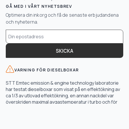
GÅ MED I VÅRT NYHETSBREV
Optimera din inkorg och få de senaste erbjudandena
och nyheterna.
Email
*
SKICKA
VARNING FÖR DIESELBOXAR
STT Emtec emission & engine technology laboratorie
har testat dieselboxar som visat på en effektökning av
ca 1/3 av utlovad effektökning, en annan nackdel var
överskriden maximal avgastemperatur i turbo och för
högt bränsletryck.
LÄS TESTET HÄR