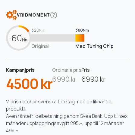
VRIDMOMENT
320
380
Nm
Nm
60
+
Nm
Original
Med Tuning Chip
Kampanjpris
Ordinarie pris
Pris
4500 kr
6990 kr
6990 kr
Vi prismatchar svenska företag med en liknande
produkt!
Även räntefri delbetalning genom Svea Bank. Upp till sex
månader uppläggningsavgift 295:-, upp till 12 månader
495:-.