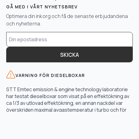
GÅ MED I VÅRT NYHETSBREV
Optimera din inkorg och få de senaste erbjudandena
och nyheterna.
Email
*
SKICKA
VARNING FÖR DIESELBOXAR
STT Emtec emission & engine technology laboratorie
har testat dieselboxar som visat på en effektökning av
ca 1/3 av utlovad effektökning, en annan nackdel var
överskriden maximal avgastemperatur i turbo och för
högt bränsletryck.
LÄS TESTET HÄR