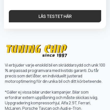
LÄS TESTET HÄR
Vi erbjuder varje enskild bil en skräddarsydd och unik 100
% anpassad programvara med livstids garanti. Du får
precis som det låter, en individuellt justerad
motoroptimering för din unika bil och ditt körbeteende.
*Gäller ej vissa bilar under kampanjer. Bilar som
erfordrar extern upplåsning och måste skickas iväg.
Uppgradering kompressorhjul, Alfa 2.9T, Ferrari,
McLaren, Porsche Taycan och Audi e-Tron.