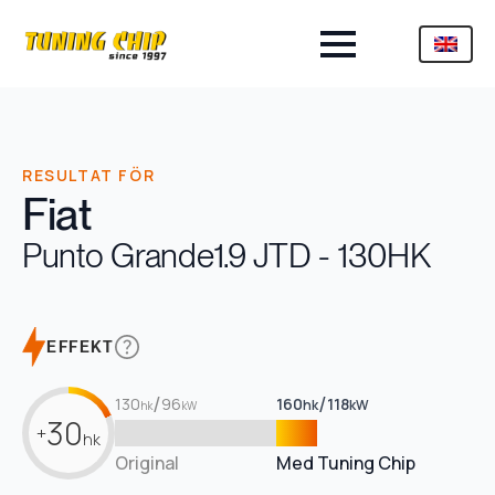
RESULTAT FÖR
Fiat
Punto Grande
1.9 JTD - 130HK
EFFEKT
/
/
130
96
160
118
hk
kW
hk
kW
30
+
hk
Original
Med Tuning Chip