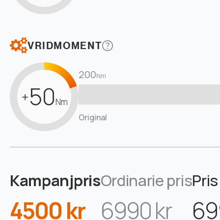
VRIDMOMENT
200
Nm
50
+
Nm
Original
Kampanjpris
Ordinarie pris
Pris
4500 kr
6990 kr
69