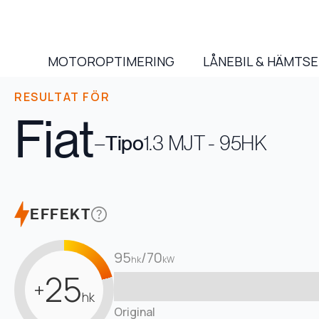
MOTOROPTIMERING
LÅNEBIL & HÄMTS
RESULTAT FÖR
Fiat
–
Tipo
1.3 MJT - 95HK
EFFEKT
95
/
70
hk
kW
25
+
hk
Original