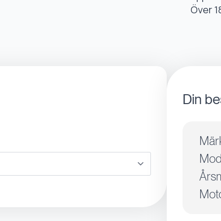
Över 1
Din be
Mär
Mode
Årsm
Moto