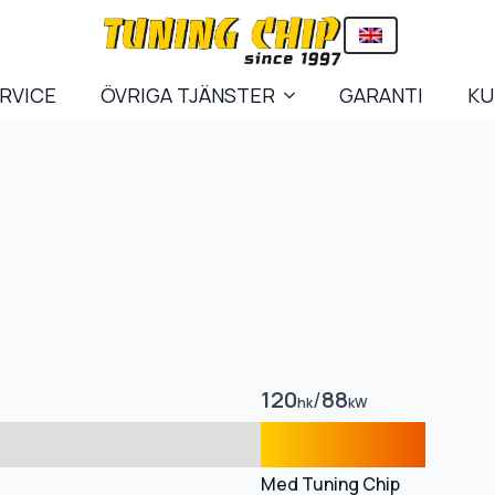
ERVICE
ÖVRIGA TJÄNSTER
GARANTI
KU
120
/
88
hk
kW
Med Tuning Chip