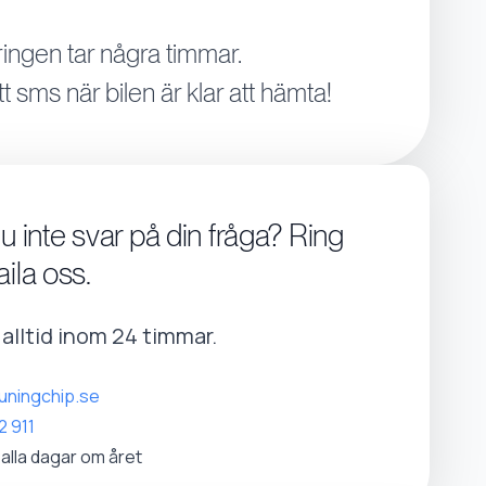
ingen tar några timmar.
tt sms när bilen är klar att hämta!
du inte svar på din fråga? Ring
aila oss.
r alltid inom 24 timmar.
uningchip.se
2 911
 alla dagar om året