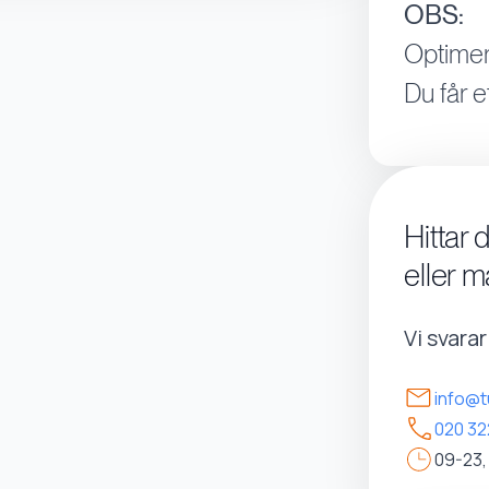
OBS:
Optimer
Du får e
Hittar 
eller m
Vi svara
info@t
020 32
09-23,