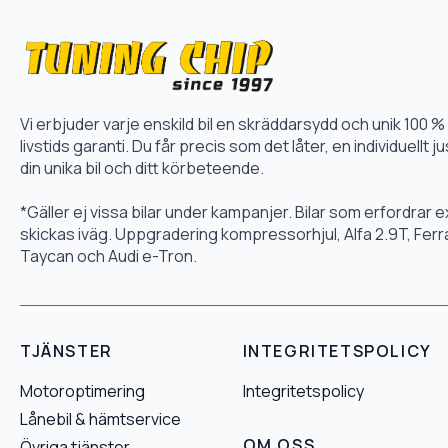
Vi erbjuder varje enskild bil en skräddarsydd och unik 10
livstids garanti. Du får precis som det låter, en individuellt
din unika bil och ditt körbeteende.
*Gäller ej vissa bilar under kampanjer. Bilar som erfordrar
skickas iväg. Uppgradering kompressorhjul, Alfa 2.9T, Fer
Taycan och Audi e-Tron.
TJÄNSTER
INTEGRITETSPOLICY
Motoroptimering
Integritetspolicy
Lånebil & hämtservice
OM OSS
Övriga tjänster