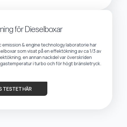
ning för Dieselboxar
emission & engine technology laboratorie har
selboxar som visat på en effektökning av ca 1/3 av
fektökning, en annan nackdel var överskriden
gastemperatur i turbo och för högt bränsletryck.
S TESTET HÄR