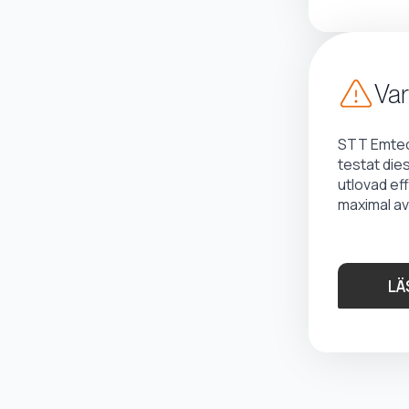
Var
STT Emtec 
testat die
utlovad ef
maximal av
LÄ