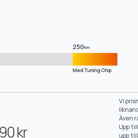
250
Nm
Med Tuning Chip
Vi pri
liknan
Även r
90 kr
Upp ti
upp ti