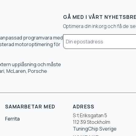
GÅ MED I VÅRT NYHETSBR
Optimera din inkorg och få de 
Email
0 % anpassad programvara med
*
 justerad motoroptimering för
 extern upplåsning och måste
rari, McLaren, Porsche
SAMARBETAR MED
ADRESS
S:t Eriksgatan 5
Ferrita
112 39 Stockholm
TuningChip Sverige