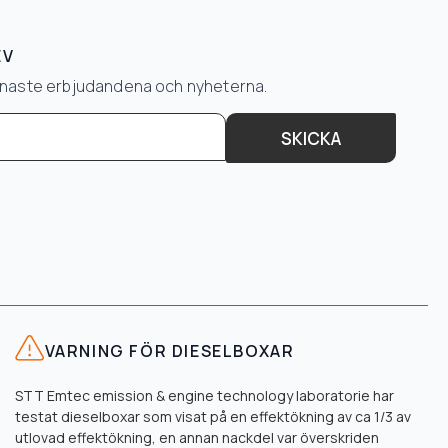
EV
senaste erbjudandena och nyheterna.
SKICKA
VARNING FÖR DIESELBOXAR
STT Emtec emission & engine technology laboratorie har
testat dieselboxar som visat på en effektökning av ca 1/3 av
utlovad effektökning, en annan nackdel var överskriden