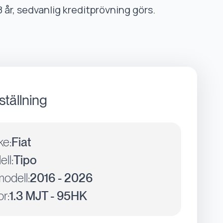
8 år, sedvanlig kreditprövning görs.
ställning
ke:
Fiat
ll:
Tipo
odell:
2016 - 2026
r:
1.3 MJT - 95HK