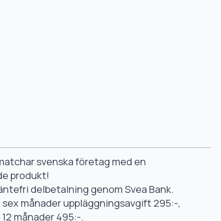
smatchar svenska företag med en
de produkt!
äntefri delbetalning genom Svea Bank.
ll sex månader uppläggningsavgift 295:-,
ll 12 månader 495:-.