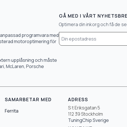
GÅ MED I VÅRT NYHETSBR
Optimera din inkorg och få de 
Email
0 % anpassad programvara med
*
 justerad motoroptimering för
 extern upplåsning och måste
rari, McLaren, Porsche
SAMARBETAR MED
ADRESS
S:t Eriksgatan 5
Ferrita
112 39 Stockholm
TuningChip Sverige