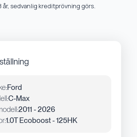
8 år, sedvanlig kreditprövning görs.
ställning
ke:
Ford
ll:
C-Max
odell:
2011 - 2026
r:
1.0T Ecoboost - 125HK