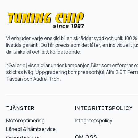
Vi erbjuder varje enskild bil en skräddarsydd och unik 10
livstids garanti. Du får precis som det låter, en individuellt
din unika bil och ditt körbeteende.
*Gäller ej vissa bilar under kampanjer. Bilar som erfordrar
skickas iväg. Uppgradering kompressorhjul, Alfa 2.9T, Fer
Taycan och Audi e-Tron.
TJÄNSTER
INTEGRITETSPOLICY
Motoroptimering
Integritetspolicy
Lånebil & hämtservice
OM OSS
Övriga tjänster