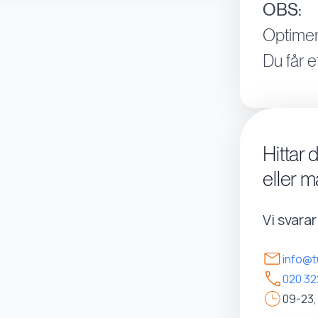
OBS:
Optimer
Du får e
Hittar 
eller m
Vi svara
info@t
020 32
09-23,