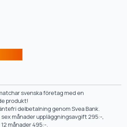
smatchar svenska företag med en
de produkt!
äntefri delbetalning genom Svea Bank.
ll sex månader uppläggningsavgift 295:-,
ll 12 månader 495:-.