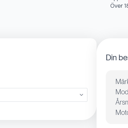
Över 1
Din be
Mär
Mode
Årsm
Moto