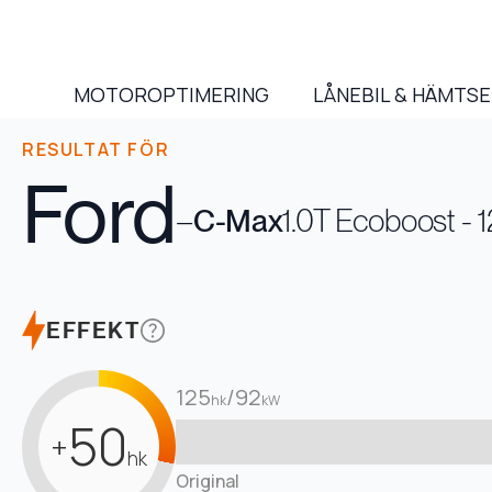
MOTOROPTIMERING
LÅNEBIL & HÄMTS
RESULTAT FÖR
Ford
–
C-Max
1.0T Ecoboost -
EFFEKT
125
/
92
hk
kW
50
+
hk
Original