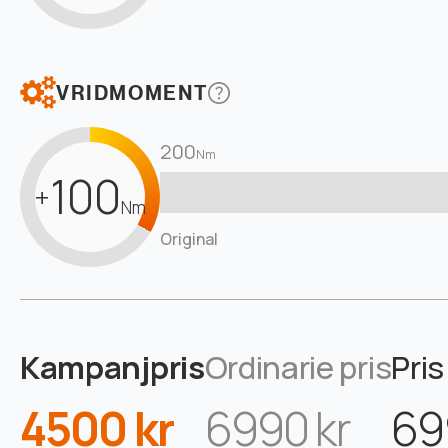
VRIDMOMENT
200
Nm
100
+
Nm
Original
Kampanjpris
Ordinarie pris
Pris
4500 kr
6990 kr
69