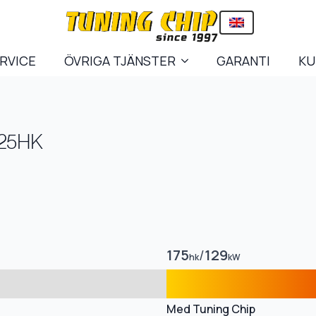
ERVICE
ÖVRIGA TJÄNSTER
GARANTI
KU
 125HK
175
/
129
hk
kW
Med Tuning Chip