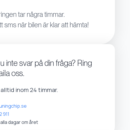
ingen tar några timmar.
tt sms när bilen är klar att hämta!
du inte svar på din fråga? Ring
aila oss.
r alltid inom 24 timmar.
uningchip.se
2 911
 alla dagar om året