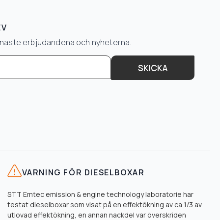
EV
senaste erbjudandena och nyheterna.
SKICKA
VARNING FÖR DIESELBOXAR
STT Emtec emission & engine technology laboratorie har
testat dieselboxar som visat på en effektökning av ca 1/3 av
utlovad effektökning, en annan nackdel var överskriden