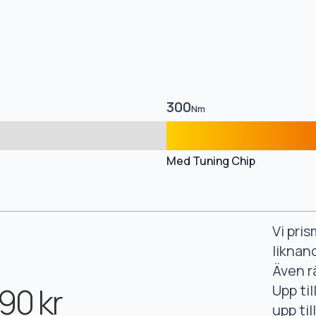
300
Nm
Med Tuning Chip
Vi pri
liknan
Även r
90 kr
Upp ti
upp ti