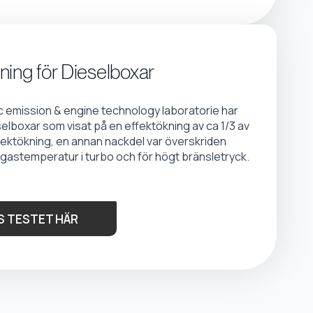
ning för Dieselboxar
emission & engine technology laboratorie har
selboxar som visat på en effektökning av ca 1/3 av
fektökning, en annan nackdel var överskriden
gastemperatur i turbo och för högt bränsletryck.
S TESTET HÄR