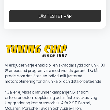
LÄS TESTET HÄR
Vi erbjuder varje enskild bil en skräddarsydd och unik 100
% anpassad programvara med livstids garanti. Du får
precis som det låter, en individuellt justerad
motoroptimering för din unika bil och ditt körbeteende.
*Gäller ej vissa bilar under kampanjer. Bilar som
erfordrar extern upplåsning och måste skickas iväg.
Uppgradering kompressorhjul, Alfa 2.9T, Ferrari,
McLaren, Porsche Taycan och Audi e-Tron.