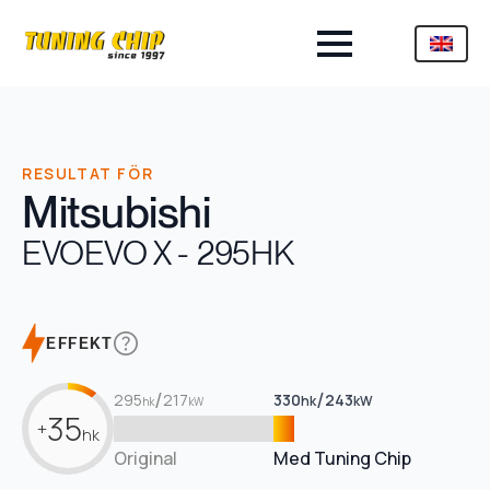
RESULTAT FÖR
Mitsubishi
EVO
EVO X - 295HK
EFFEKT
/
/
295
217
330
243
hk
kW
hk
kW
35
+
hk
Original
Med Tuning Chip