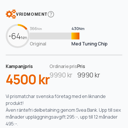
VRIDMOMENT
366
430
Nm
Nm
64
+
Nm
Original
Med Tuning Chip
Kampanjpris
Ordinarie pris
Pris
4500 kr
9990 kr
9990 kr
Vi prismatchar svenska företag med en liknande
produkt!
Även räntefri delbetalning genom Svea Bank. Upp till sex
månader uppläggningsavgift 295:-, upp till 12 månader
495:-.