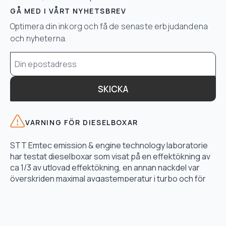
GÅ MED I VÅRT NYHETSBREV
Optimera din inkorg och få de senaste erbjudandena
och nyheterna.
Email
*
SKICKA
VARNING FÖR DIESELBOXAR
STT Emtec emission & engine technology laboratorie
har testat dieselboxar som visat på en effektökning av
ca 1/3 av utlovad effektökning, en annan nackdel var
överskriden maximal avgastemperatur i turbo och för
högt bränsletryck.
LÄS TESTET HÄR