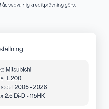
8 år, sedvanlig kreditprövning görs.
ställning
ke:
Mitsubishi
ll:
L 200
odell:
2005 - 2026
r:
2.5 Di-D - 115HK