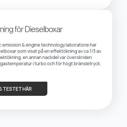
ning för Dieselboxar
emission & engine technology laboratorie har
selboxar som visat på en effektökning av ca 1/3 av
fektökning, en annan nackdel var överskriden
gastemperatur i turbo och för högt bränsletryck.
S TESTET HÄR