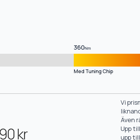
360
Nm
Med Tuning Chip
Vi pri
liknan
Även r
90 kr
Upp ti
upp ti