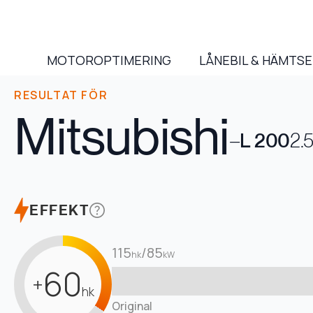
MOTOROPTIMERING
LÅNEBIL & HÄMTS
RESULTAT FÖR
Mitsubishi
–
L 200
2.
EFFEKT
115
/
85
hk
kW
60
+
hk
Original