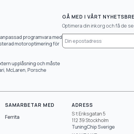
GÅ MED I VÅRT NYHETSBR
Optimera din inkorg och få de 
Email
0 % anpassad programvara med
*
 justerad motoroptimering för
 extern upplåsning och måste
rari, McLaren, Porsche
SAMARBETAR MED
ADRESS
S:t Eriksgatan 5
Ferrita
112 39 Stockholm
TuningChip Sverige