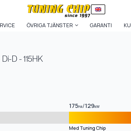
ERVICE
ÖVRIGA TJÄNSTER
GARANTI
KU
5 Di-D - 115HK
175
/
129
hk
kW
Med Tuning Chip