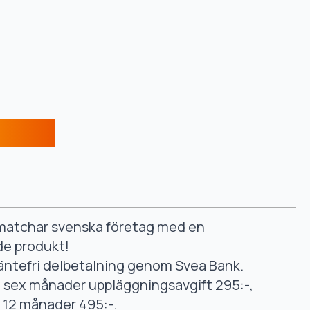
smatchar svenska företag med en
de produkt!
äntefri delbetalning genom Svea Bank.
ll sex månader uppläggningsavgift 295:-,
ll 12 månader 495:-.