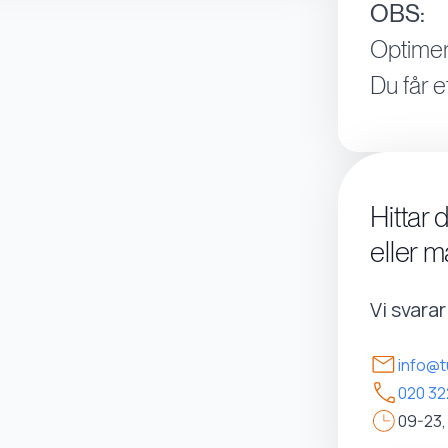
OBS:
Optimer
Du får e
Hittar 
eller m
Vi svara
info@t
020 32
09-23,