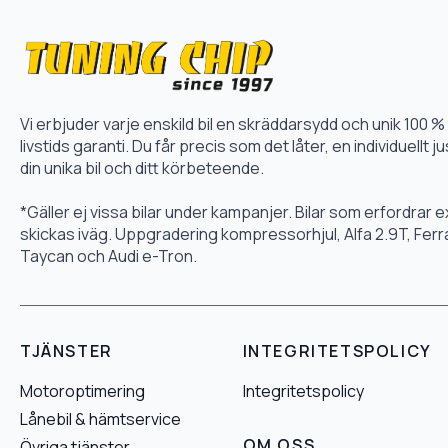
Vi erbjuder varje enskild bil en skräddarsydd och unik 10
livstids garanti. Du får precis som det låter, en individuellt
din unika bil och ditt körbeteende.
*Gäller ej vissa bilar under kampanjer. Bilar som erfordrar
skickas iväg. Uppgradering kompressorhjul, Alfa 2.9T, Fer
Taycan och Audi e-Tron.
TJÄNSTER
INTEGRITETSPOLICY
Motoroptimering
Integritetspolicy
Lånebil & hämtservice
OM OSS
Övriga tjänster