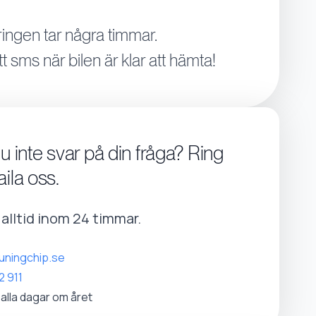
ingen tar några timmar.
tt sms när bilen är klar att hämta!
du inte svar på din fråga? Ring
aila oss.
r alltid inom 24 timmar.
uningchip.se
2 911
 alla dagar om året