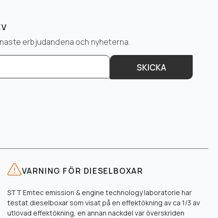
EV
senaste erbjudandena och nyheterna.
SKICKA
VARNING FÖR DIESELBOXAR
STT Emtec emission & engine technology laboratorie har
testat dieselboxar som visat på en effektökning av ca 1/3 av
utlovad effektökning, en annan nackdel var överskriden