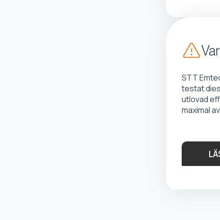
Var
STT Emtec 
testat die
utlovad ef
maximal av
LÄ