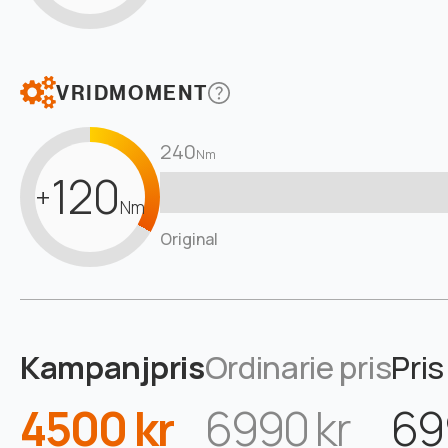
VRIDMOMENT
240
Nm
120
+
Nm
Original
Kampanjpris
Ordinarie pris
Pris
4500 kr
6990 kr
69