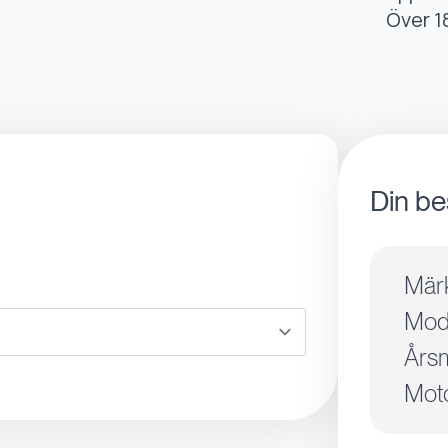
Över 1
Din be
Mär
Mode
Årsm
Moto