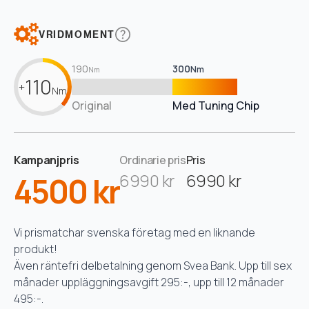
VRIDMOMENT
190
300
Nm
Nm
110
+
Nm
Original
Med Tuning Chip
Kampanjpris
Ordinarie pris
Pris
4500 kr
6990 kr
6990 kr
Vi prismatchar svenska företag med en liknande
produkt!
Även räntefri delbetalning genom Svea Bank. Upp till sex
månader uppläggningsavgift 295:-, upp till 12 månader
495:-.