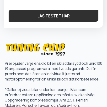
LÄS TESTET HÄR
Vi erbjuder varje enskild bil en skräddarsydd och unik 100
% anpassad programvara med livstids garanti. Du får
precis som det låter, en individuellt justerad
motoroptimering för din unika bil och ditt körbeteende.
*Gäller ej vissa bilar under kampanjer. Bilar som
erfordrar extern upplåsning och måste skickas iväg.
Uppgradering kompressorhjul, Alfa 2.9T, Ferrari,
McLaren, Porsche Taycan och Audi e-Tron.