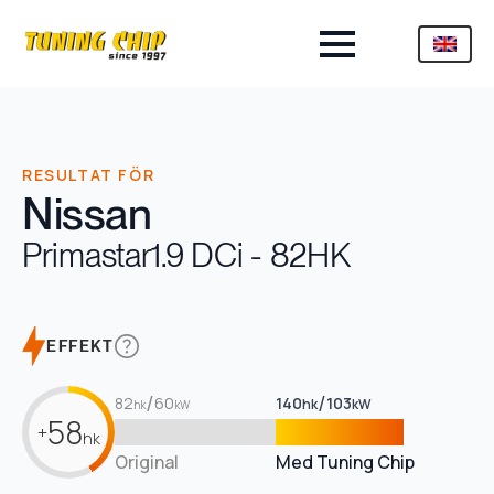
RESULTAT FÖR
Nissan
Primastar
1.9 DCi - 82HK
EFFEKT
/
/
82
60
140
103
hk
kW
hk
kW
58
+
hk
Original
Med Tuning Chip