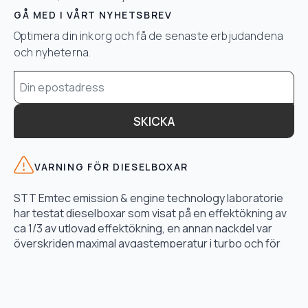
GÅ MED I VÅRT NYHETSBREV
Optimera din inkorg och få de senaste erbjudandena
och nyheterna.
Email
*
SKICKA
VARNING FÖR DIESELBOXAR
STT Emtec emission & engine technology laboratorie
har testat dieselboxar som visat på en effektökning av
ca 1/3 av utlovad effektökning, en annan nackdel var
överskriden maximal avgastemperatur i turbo och för
högt bränsletryck.
LÄS TESTET HÄR