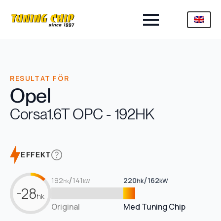
RESULTAT FÖR
Opel
Corsa
1.6T OPC - 192HK
EFFEKT
/
/
192
141
220
162
hk
kW
hk
kW
28
+
hk
Original
Med Tuning Chip