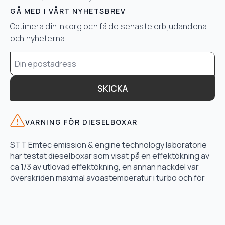
GÅ MED I VÅRT NYHETSBREV
Optimera din inkorg och få de senaste erbjudandena
och nyheterna.
Email
*
SKICKA
VARNING FÖR DIESELBOXAR
STT Emtec emission & engine technology laboratorie
har testat dieselboxar som visat på en effektökning av
ca 1/3 av utlovad effektökning, en annan nackdel var
överskriden maximal avgastemperatur i turbo och för
högt bränsletryck.
LÄS TESTET HÄR