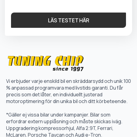
LÄS TESTET HÄR
Vi erbjuder varje enskild bil en skräddarsydd och unik 100
% anpassad programvara med livstids garanti. Du får
precis som det låter, en individuellt justerad
motoroptimering för din unika bil och ditt körbeteende.
*Gäller ej vissa bilar under kampanjer. Bilar som
erfordrar extern upplåsning och måste skickas iväg.
Uppgradering kompressorhjul, Alfa 2.9T, Ferrari,
McLaren, Porsche Taycan och Audi e-Tron.