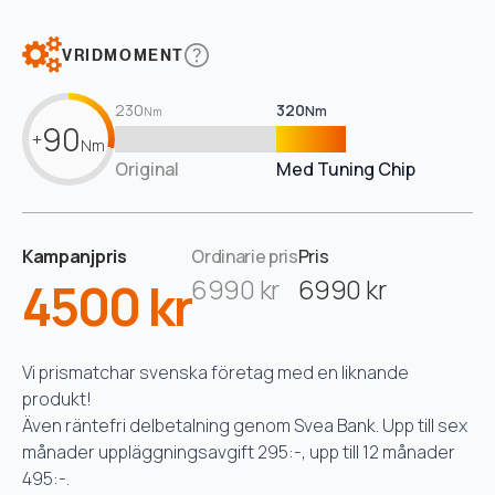
VRIDMOMENT
230
320
Nm
Nm
90
+
Nm
Original
Med Tuning Chip
Kampanjpris
Ordinarie pris
Pris
4500 kr
6990 kr
6990 kr
Vi prismatchar svenska företag med en liknande
produkt!
Även räntefri delbetalning genom Svea Bank. Upp till sex
månader uppläggningsavgift 295:-, upp till 12 månader
495:-.