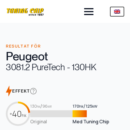
RESULTAT FÖR
Peugeot
308
1.2 PureTech - 130HK
EFFEKT
/
/
130
96
170
125
hk
kW
hk
kW
40
+
hk
Original
Med Tuning Chip