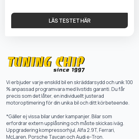
LÄS TESTET HÄR
Vi erbjuder varje enskild bil en skräddarsydd och unik 100
% anpassad programvara med livstids garanti. Du får
precis som det låter, en individuellt justerad
motoroptimering för din unika bil och ditt körbeteende.
*Gäller ej vissa bilar under kampanjer. Bilar som
erfordrar extern upplåsning och måste skickas iväg.
Uppgradering kompressorhjul, Alfa 2.9T, Ferrari,
McLaren, Porsche Taycan och Audi e-Tron.