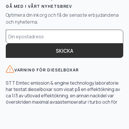
GÅ MED I VÅRT NYHETSBREV
Optimera din inkorg och få de senaste erbjudandena
och nyheterna.
Email
*
SKICKA
VARNING FÖR DIESELBOXAR
STT Emtec emission & engine technology laboratorie
har testat dieselboxar som visat på en effektökning av
ca 1/3 av utlovad effektökning, en annan nackdel var
överskriden maximal avgastemperatur i turbo och för
högt bränsletryck.
LÄS TESTET HÄR