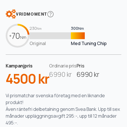
VRIDMOMENT
230
300
Nm
Nm
70
+
Nm
Original
Med Tuning Chip
Kampanjpris
Ordinarie pris
Pris
4500 kr
6990 kr
6990 kr
Vi prismatchar svenska företag med en liknande
produkt!
Även räntefri delbetalning genom Svea Bank. Upp till sex
månader uppläggningsavgift 295:-, upp till 12 månader
495:-.