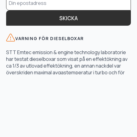
*
SKICKA
VARNING FÖR DIESELBOXAR
STT Emtec emission & engine technology laboratorie
har testat dieselboxar som visat på en effektökning av
ca 1/3 av utlovad effektökning, en annan nackdel var
överskriden maximal avgastemperatur i turbo och för
högt bränsletryck.
LÄS TESTET HÄR
TJÄNSTER
Motoroptimering