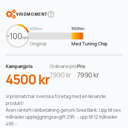
VRIDMOMENT
400
500
Nm
Nm
100
+
Nm
Original
Med Tuning Chip
Kampanjpris
Ordinarie pris
Pris
4500 kr
7990 kr
7990 kr
Vi prismatchar svenska företag med en liknande
produkt!
Även räntefri delbetalning genom Svea Bank. Upp till sex
månader uppläggningsavgift 295:-, upp till 12 månader
495:-.