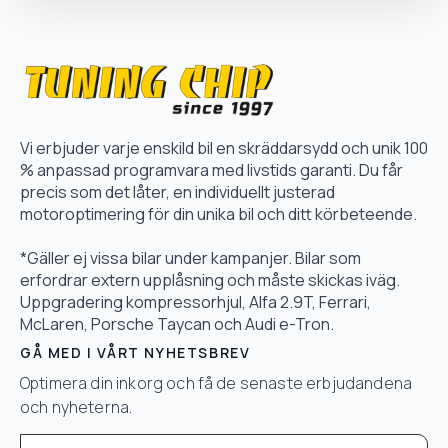
Vi erbjuder varje enskild bil en skräddarsydd och unik 100
% anpassad programvara med livstids garanti. Du får
precis som det låter, en individuellt justerad
motoroptimering för din unika bil och ditt körbeteende.
*Gäller ej vissa bilar under kampanjer. Bilar som
erfordrar extern upplåsning och måste skickas iväg.
Uppgradering kompressorhjul, Alfa 2.9T, Ferrari,
McLaren, Porsche Taycan och Audi e-Tron.
GÅ MED I VÅRT NYHETSBREV
Optimera din inkorg och få de senaste erbjudandena
och nyheterna.
Email