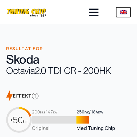
RESULTAT FÖR
Skoda
Octavia
2.0 TDI CR - 200HK
EFFEKT
/
/
200
147
250
184
hk
kW
hk
kW
50
+
hk
Original
Med Tuning Chip