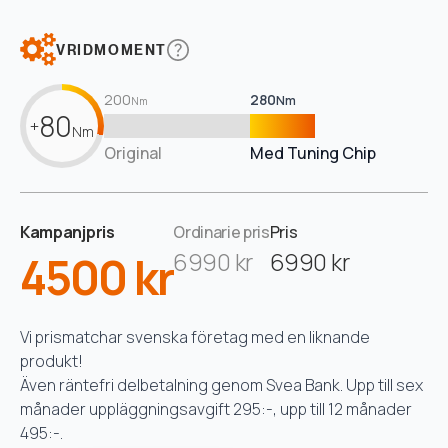
VRIDMOMENT
200
280
Nm
Nm
80
+
Nm
Original
Med Tuning Chip
Kampanjpris
Ordinarie pris
Pris
4500 kr
6990 kr
6990 kr
Vi prismatchar svenska företag med en liknande
produkt!
Även räntefri delbetalning genom Svea Bank. Upp till sex
månader uppläggningsavgift 295:-, upp till 12 månader
495:-.