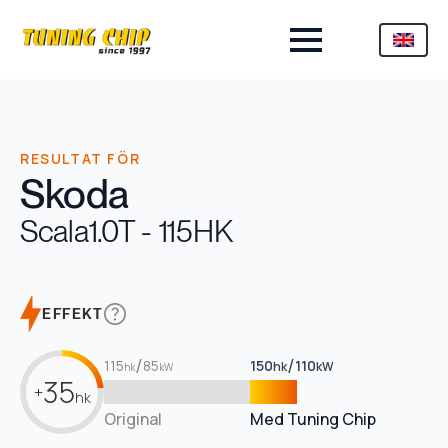
RESULTAT FÖR
Skoda
Scala
1.0T - 115HK
EFFEKT
/
/
115
85
150
110
hk
kW
hk
kW
35
+
hk
Original
Med Tuning Chip