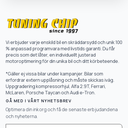
Vi erbjuder varje enskild bil en skräddarsydd och unik 100
% anpassad programvara med livstids garanti. Du får
precis som det låter, en individuellt justerad
motoroptimering för din unika bil och ditt körbeteende.
*Gäller ej vissa bilar under kampanjer. Bilar som
erfordrar extern upplåsning och måste skickas iväg.
Uppgradering kompressorhjul, Alfa 2.9T, Ferrari,
McLaren, Porsche Taycan och Audi e-Tron.
GÅ MED I VÅRT NYHETSBREV
Optimera din inkorg och få de senaste erbjudandena
och nyheterna.
Email