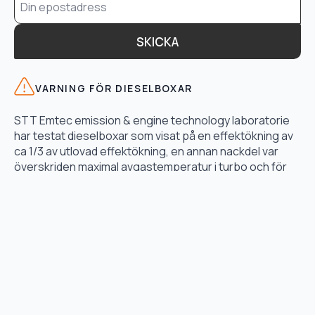
*
SKICKA
VARNING FÖR DIESELBOXAR
STT Emtec emission & engine technology laboratorie
har testat dieselboxar som visat på en effektökning av
ca 1/3 av utlovad effektökning, en annan nackdel var
överskriden maximal avgastemperatur i turbo och för
högt bränsletryck.
LÄS TESTET HÄR
TJÄNSTER
Motoroptimering