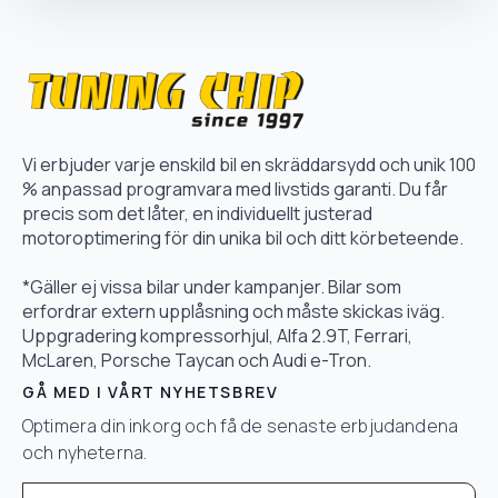
Vi erbjuder varje enskild bil en skräddarsydd och unik 100
% anpassad programvara med livstids garanti. Du får
precis som det låter, en individuellt justerad
motoroptimering för din unika bil och ditt körbeteende.
*Gäller ej vissa bilar under kampanjer. Bilar som
erfordrar extern upplåsning och måste skickas iväg.
Uppgradering kompressorhjul, Alfa 2.9T, Ferrari,
McLaren, Porsche Taycan och Audi e-Tron.
GÅ MED I VÅRT NYHETSBREV
Optimera din inkorg och få de senaste erbjudandena
och nyheterna.
Email