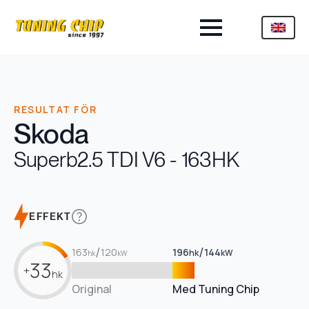
RESULTAT FÖR
Skoda
Superb
2.5 TDI V6 - 163HK
EFFEKT
/
/
163
120
196
144
hk
kW
hk
kW
33
+
hk
Original
Med Tuning Chip