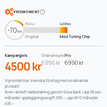
VRIDMOMENT
350
420
Nm
Nm
70
+
Nm
Original
Med Tuning Chip
Kampanjpris
Ordinarie pris
Pris
4500 kr
6990 kr
6990 kr
Vi prismatchar svenska företag med en liknande
produkt!
Även räntefri delbetalning genom Svea Bank. Upp till sex
månader uppläggningsavgift 295:-, upp till 12 månader
495:-.