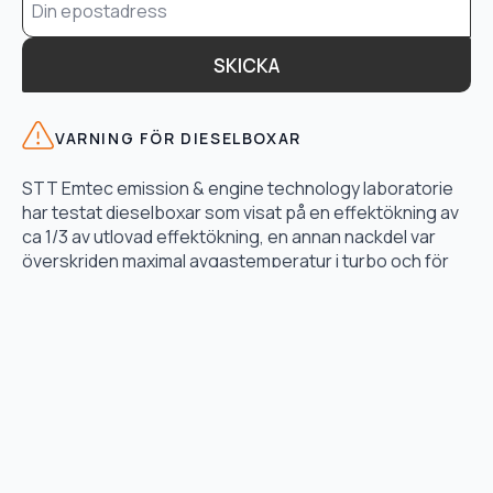
*
SKICKA
VARNING FÖR DIESELBOXAR
STT Emtec emission & engine technology laboratorie
har testat dieselboxar som visat på en effektökning av
ca 1/3 av utlovad effektökning, en annan nackdel var
överskriden maximal avgastemperatur i turbo och för
högt bränsletryck.
LÄS TESTET HÄR
TJÄNSTER
Motoroptimering