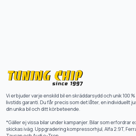
Vi erbjuder varje enskild bil en skräddarsydd och unik 10
livstids garanti. Du får precis som det låter, en individuellt
din unika bil och ditt körbeteende.
*Gäller ej vissa bilar under kampanjer. Bilar som erfordrar
skickas iväg. Uppgradering kompressorhjul, Alfa 2.9T, Fer
Taycan och Audi e-Tron.