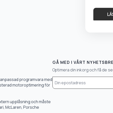
LÄ
GÅ MED I VÅRT NYHETSBR
Optimera din inkorg och få de 
Email
0 % anpassad programvara med
*
 justerad motoroptimering för
 extern upplåsning och måste
rari, McLaren, Porsche