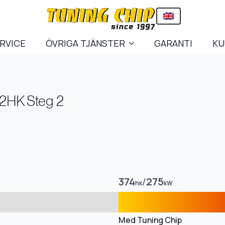
ERVICE
ÖVRIGA TJÄNSTER
GARANTI
KU
72HK Steg 2
374
/
275
hk
kW
Med Tuning Chip