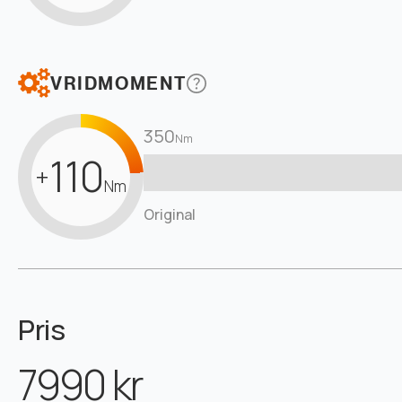
VRIDMOMENT
350
Nm
110
+
Nm
Original
Pris
7990 kr