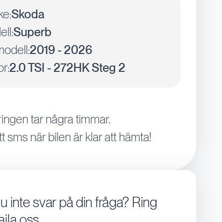
ke:
Skoda
ll:
Superb
odell:
2019 - 2026
r:
2.0 TSI - 272HK Steg 2
ingen tar några timmar.
tt sms när bilen är klar att hämta!
du inte svar på din fråga? Ring
aila oss.