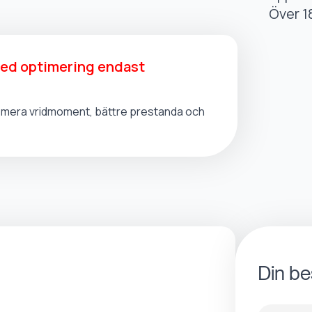
Över 1
med optimering endast
t, mera vridmoment, bättre prestanda och
Din be