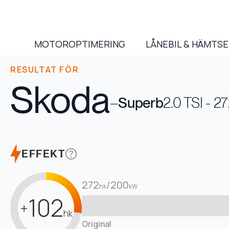
MOTOROPTIMERING
LÅNEBIL & HÄMTS
RESULTAT FÖR
Skoda
–
Superb
2.0 TSI - 2
EFFEKT
272
/
200
hk
kW
102
+
hk
Original