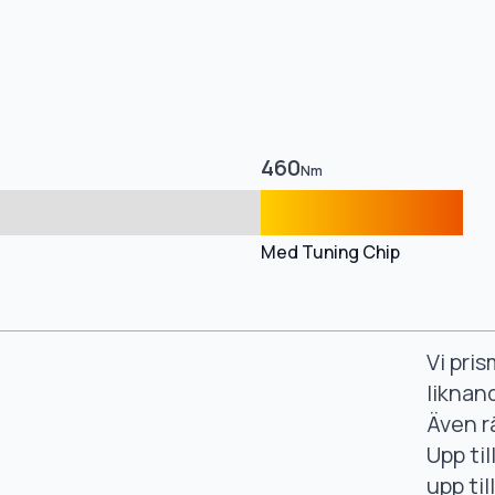
460
Nm
Med Tuning Chip
Vi pri
liknan
Även r
Upp ti
upp ti