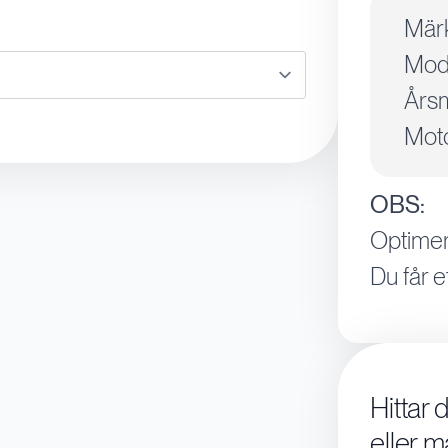
Mär
Mode
Årsm
Moto
OBS:
Optimer
Du får e
Hittar 
eller m