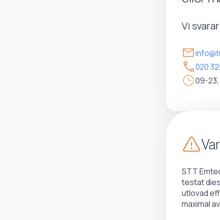
Vi svara
info@t
020 32
09-23,
Var
STT Emtec 
testat die
utlovad ef
maximal av