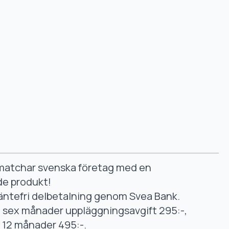
smatchar svenska företag med en
de produkt!
äntefri delbetalning genom Svea Bank.
ll sex månader uppläggningsavgift 295:-,
ll 12 månader 495:-.