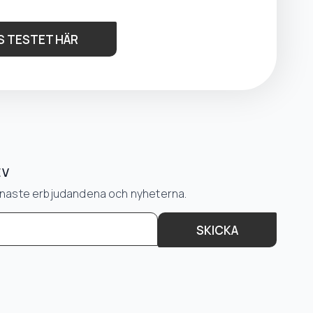
S TESTET HÄR
EV
senaste erbjudandena och nyheterna.
SKICKA