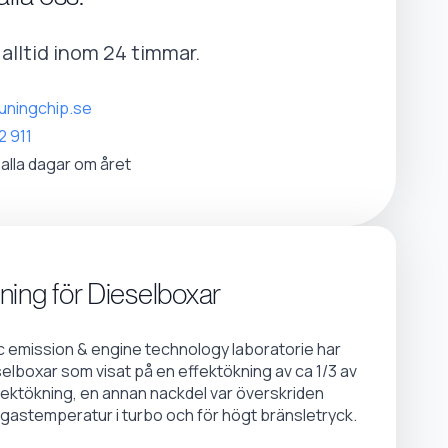
r alltid inom 24 timmar.
uningchip.se
2 911
 alla dagar om året
ning för Dieselboxar
emission & engine technology laboratorie har
selboxar som visat på en effektökning av ca 1/3 av
fektökning, en annan nackdel var överskriden
gastemperatur i turbo och för högt bränsletryck.