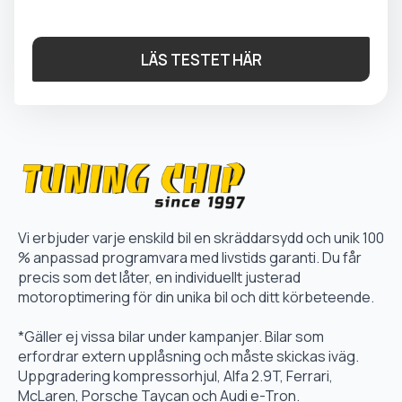
LÄS TESTET HÄR
Vi erbjuder varje enskild bil en skräddarsydd och unik 100
% anpassad programvara med livstids garanti. Du får
precis som det låter, en individuellt justerad
motoroptimering för din unika bil och ditt körbeteende.
*Gäller ej vissa bilar under kampanjer. Bilar som
erfordrar extern upplåsning och måste skickas iväg.
Uppgradering kompressorhjul, Alfa 2.9T, Ferrari,
McLaren, Porsche Taycan och Audi e-Tron.