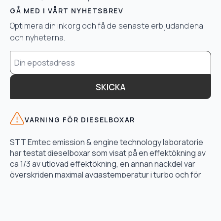
GÅ MED I VÅRT NYHETSBREV
Optimera din inkorg och få de senaste erbjudandena
och nyheterna.
Email
*
SKICKA
VARNING FÖR DIESELBOXAR
STT Emtec emission & engine technology laboratorie
har testat dieselboxar som visat på en effektökning av
ca 1/3 av utlovad effektökning, en annan nackdel var
överskriden maximal avgastemperatur i turbo och för
högt bränsletryck.
LÄS TESTET HÄR