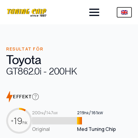
RESULTAT FÖR
Toyota
GT86
2.0i - 200HK
EFFEKT
/
/
200
147
219
161
hk
kW
hk
kW
19
+
hk
Original
Med Tuning Chip