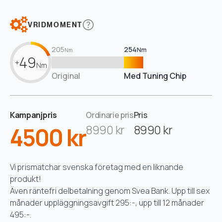
VRIDMOMENT
205
254
Nm
Nm
49
+
Nm
Original
Med Tuning Chip
Kampanjpris
Ordinarie pris
Pris
4500 kr
8990 kr
8990 kr
Vi prismatchar svenska företag med en liknande
produkt!
Även räntefri delbetalning genom Svea Bank. Upp till sex
månader uppläggningsavgift 295:-, upp till 12 månader
495:-.