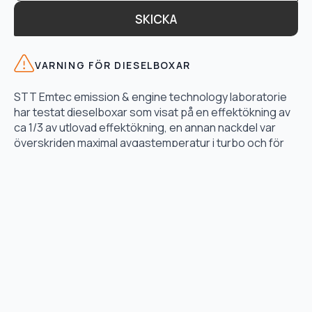
SKICKA
VARNING FÖR DIESELBOXAR
STT Emtec emission & engine technology laboratorie
har testat dieselboxar som visat på en effektökning av
ca 1/3 av utlovad effektökning, en annan nackdel var
överskriden maximal avgastemperatur i turbo och för
högt bränsletryck.
LÄS TESTET HÄR
TJÄNSTER
Motoroptimering
Lånebil & hämtservice