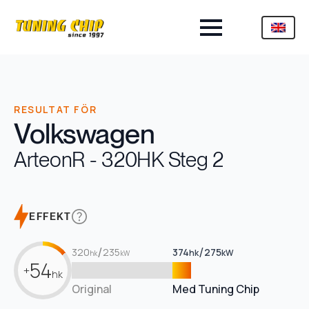
RESULTAT FÖR
Volkswagen
Arteon
R - 320HK Steg 2
EFFEKT
/
/
320
235
374
275
hk
kW
hk
kW
54
+
hk
Original
Med Tuning Chip