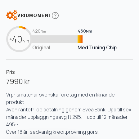
VRIDMOMENT
420
460
Nm
Nm
40
+
Nm
Original
Med Tuning Chip
Pris
7990 kr
Vi prismatchar svenska företag med en liknande
produkt!
Även räntefri delbetalning genom Svea Bank. Upp till sex
månader uppläggningsavgift 295:-, upp till 12 månader
495:-.
Över 18 år, sedvanlig kreditprövning görs.