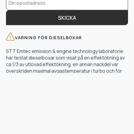
*
SKICKA
VARNING FÖR DIESELBOXAR
STT Emtec emission & engine technology laboratorie
har testat dieselboxar som visat på en effektökning av
ca 1/3 av utlovad effektökning, en annan nackdel var
överskriden maximal avgastemperatur i turbo och för
högt bränsletryck.
LÄS TESTET HÄR
TJÄNSTER
Motoroptimering