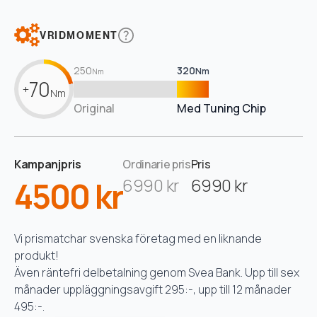
VRIDMOMENT
250
320
Nm
Nm
70
+
Nm
Original
Med Tuning Chip
Kampanjpris
Ordinarie pris
Pris
4500 kr
6990 kr
6990 kr
Vi prismatchar svenska företag med en liknande
produkt!
Även räntefri delbetalning genom Svea Bank. Upp till sex
månader uppläggningsavgift 295:-, upp till 12 månader
495:-.