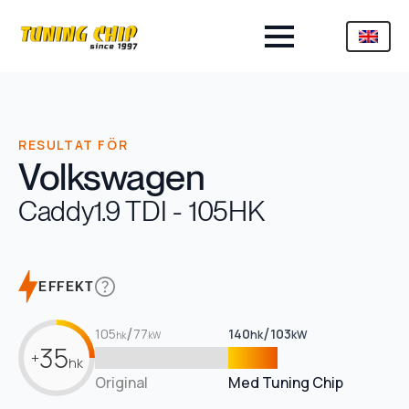
RESULTAT FÖR
Volkswagen
Caddy
1.9 TDI - 105HK
EFFEKT
/
/
105
77
140
103
hk
kW
hk
kW
35
+
hk
Original
Med Tuning Chip