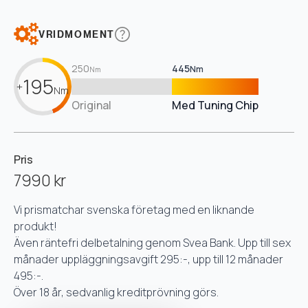
VRIDMOMENT
250
445
Nm
Nm
195
+
Nm
Original
Med Tuning Chip
Pris
7990 kr
Vi prismatchar svenska företag med en liknande
produkt!
Även räntefri delbetalning genom Svea Bank. Upp till sex
månader uppläggningsavgift 295:-, upp till 12 månader
495:-.
Över 18 år, sedvanlig kreditprövning görs.