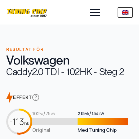
RESULTAT FÖR
Volkswagen
Caddy
2.0 TDI - 102HK - Steg 2
EFFEKT
/
/
102
75
215
154
hk
kW
hk
kW
113
+
hk
Original
Med Tuning Chip