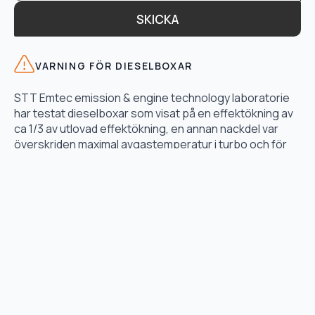
SKICKA
VARNING FÖR DIESELBOXAR
STT Emtec emission & engine technology laboratorie
har testat dieselboxar som visat på en effektökning av
ca 1/3 av utlovad effektökning, en annan nackdel var
överskriden maximal avgastemperatur i turbo och för
högt bränsletryck.
LÄS TESTET HÄR
TJÄNSTER
Motoroptimering
Lånebil & hämtservice