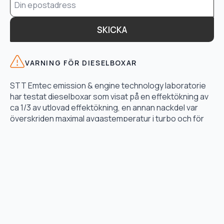
*
SKICKA
VARNING FÖR DIESELBOXAR
STT Emtec emission & engine technology laboratorie
har testat dieselboxar som visat på en effektökning av
ca 1/3 av utlovad effektökning, en annan nackdel var
överskriden maximal avgastemperatur i turbo och för
högt bränsletryck.
LÄS TESTET HÄR
TJÄNSTER
Motoroptimering