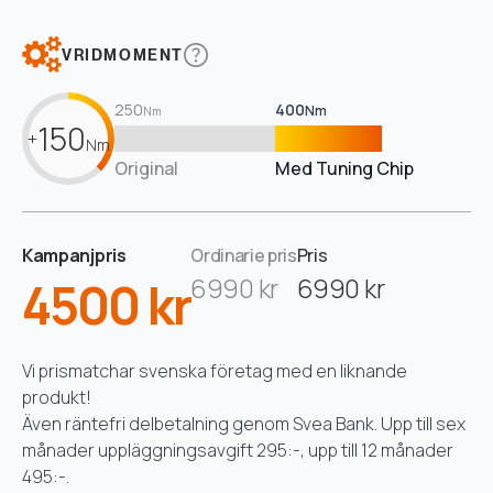
VRIDMOMENT
250
400
Nm
Nm
150
+
Nm
Original
Med Tuning Chip
Kampanjpris
Ordinarie pris
Pris
4500 kr
6990 kr
6990 kr
Vi prismatchar svenska företag med en liknande
produkt!
Även räntefri delbetalning genom Svea Bank. Upp till sex
månader uppläggningsavgift 295:-, upp till 12 månader
495:-.