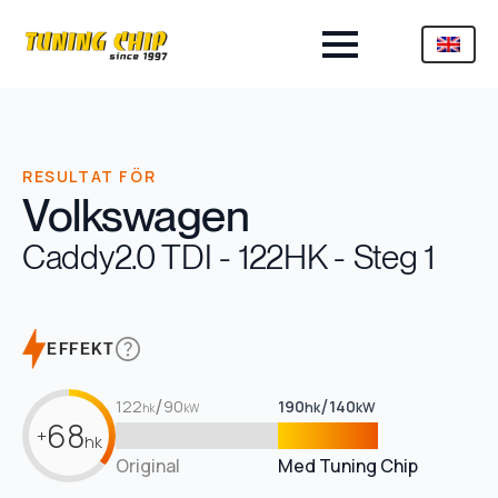
RESULTAT FÖR
Volkswagen
Caddy
2.0 TDI - 122HK - Steg 1
EFFEKT
/
/
122
90
190
140
hk
kW
hk
kW
68
+
hk
Original
Med Tuning Chip