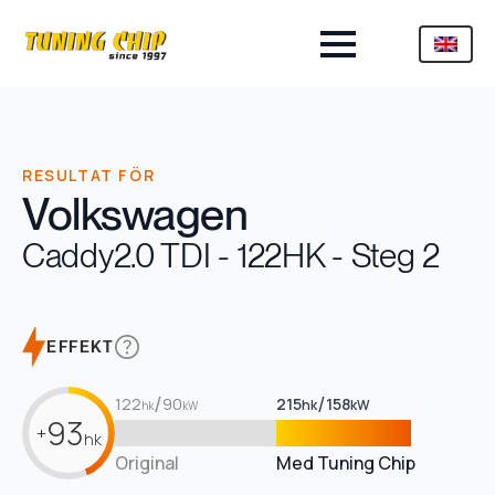
RESULTAT FÖR
Volkswagen
Caddy
2.0 TDI - 122HK - Steg 2
EFFEKT
/
/
122
90
215
158
hk
kW
hk
kW
93
+
hk
Original
Med Tuning Chip