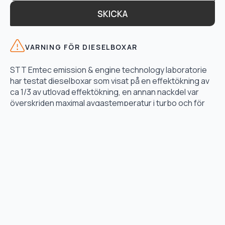
SKICKA
VARNING FÖR DIESELBOXAR
STT Emtec emission & engine technology laboratorie
har testat dieselboxar som visat på en effektökning av
ca 1/3 av utlovad effektökning, en annan nackdel var
överskriden maximal avgastemperatur i turbo och för
högt bränsletryck.
LÄS TESTET HÄR
TJÄNSTER
Motoroptimering
Lånebil & hämtservice