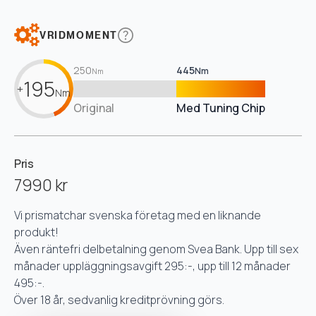
VRIDMOMENT
250
445
Nm
Nm
195
+
Nm
Original
Med Tuning Chip
Pris
7990 kr
Vi prismatchar svenska företag med en liknande
produkt!
Även räntefri delbetalning genom Svea Bank. Upp till sex
månader uppläggningsavgift 295:-, upp till 12 månader
495:-.
Över 18 år, sedvanlig kreditprövning görs.