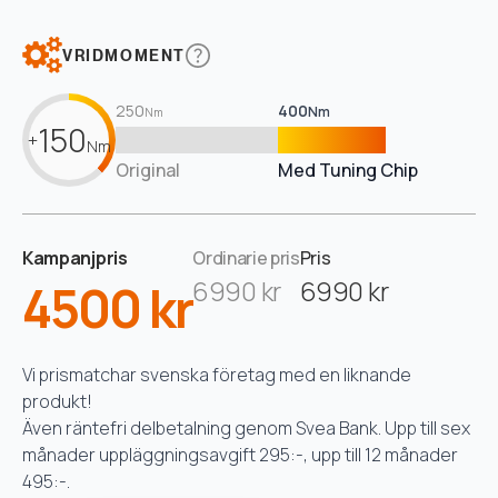
VRIDMOMENT
250
400
Nm
Nm
150
+
Nm
Original
Med Tuning Chip
Kampanjpris
Ordinarie pris
Pris
4500 kr
6990 kr
6990 kr
Vi prismatchar svenska företag med en liknande
produkt!
Även räntefri delbetalning genom Svea Bank. Upp till sex
månader uppläggningsavgift 295:-, upp till 12 månader
495:-.