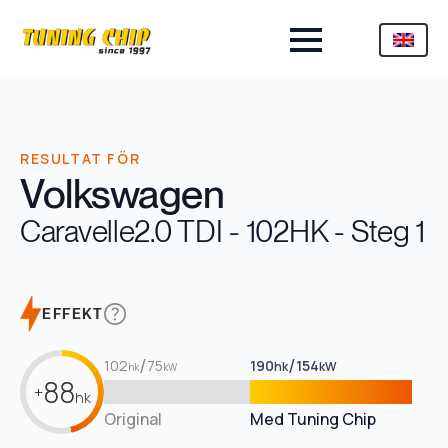
RESULTAT FÖR
Volkswagen
Caravelle
2.0 TDI - 102HK - Steg 1
EFFEKT
/
/
102
75
190
154
hk
kW
hk
kW
88
+
hk
Original
Med Tuning Chip