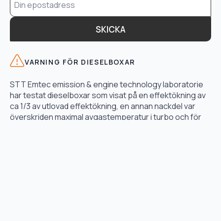
*
SKICKA
VARNING FÖR DIESELBOXAR
STT Emtec emission & engine technology laboratorie
har testat dieselboxar som visat på en effektökning av
ca 1/3 av utlovad effektökning, en annan nackdel var
överskriden maximal avgastemperatur i turbo och för
högt bränsletryck.
LÄS TESTET HÄR
TJÄNSTER
Motoroptimering