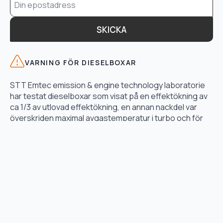
*
SKICKA
VARNING FÖR DIESELBOXAR
STT Emtec emission & engine technology laboratorie
har testat dieselboxar som visat på en effektökning av
ca 1/3 av utlovad effektökning, en annan nackdel var
överskriden maximal avgastemperatur i turbo och för
högt bränsletryck.
LÄS TESTET HÄR
TJÄNSTER
Motoroptimering