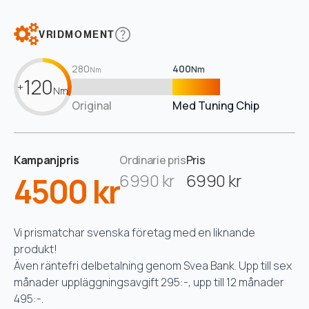
VRIDMOMENT
280
400
Nm
Nm
120
+
Nm
Original
Med Tuning Chip
Kampanjpris
Ordinarie pris
Pris
4500 kr
6990 kr
6990 kr
Vi prismatchar svenska företag med en liknande
produkt!
Även räntefri delbetalning genom Svea Bank. Upp till sex
månader uppläggningsavgift 295:-, upp till 12 månader
495:-.