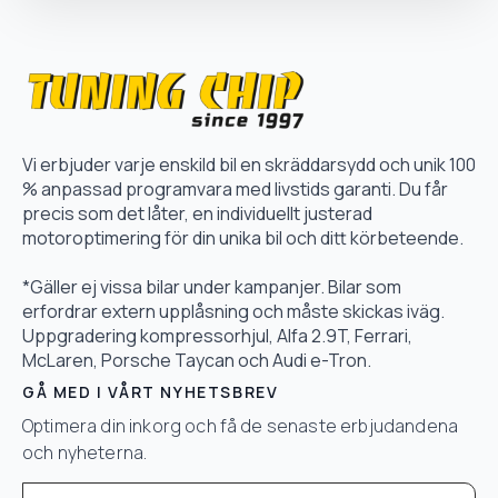
Vi erbjuder varje enskild bil en skräddarsydd och unik 100
% anpassad programvara med livstids garanti. Du får
precis som det låter, en individuellt justerad
motoroptimering för din unika bil och ditt körbeteende.
*Gäller ej vissa bilar under kampanjer. Bilar som
erfordrar extern upplåsning och måste skickas iväg.
Uppgradering kompressorhjul, Alfa 2.9T, Ferrari,
McLaren, Porsche Taycan och Audi e-Tron.
GÅ MED I VÅRT NYHETSBREV
Optimera din inkorg och få de senaste erbjudandena
och nyheterna.
Email