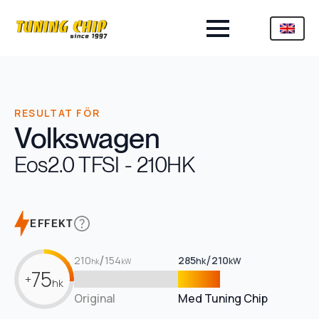
RESULTAT FÖR
Volkswagen
Eos
2.0 TFSI - 210HK
EFFEKT
/
/
210
154
285
210
hk
kW
hk
kW
75
+
hk
Original
Med Tuning Chip