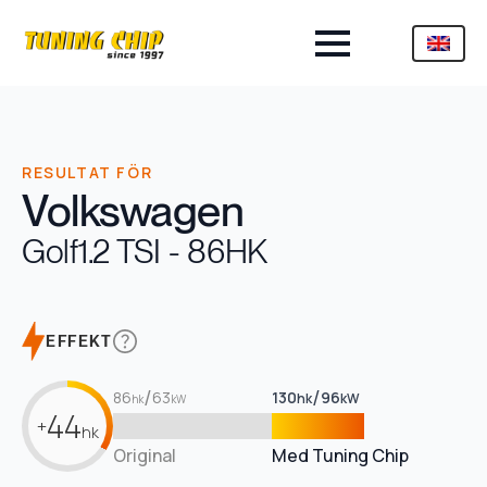
RESULTAT FÖR
Volkswagen
Golf
1.2 TSI - 86HK
EFFEKT
/
/
86
63
130
96
hk
kW
hk
kW
44
+
hk
Original
Med Tuning Chip