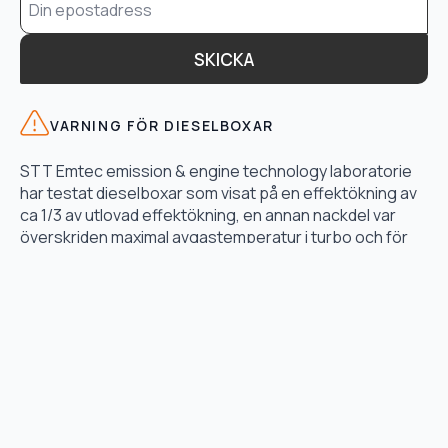
*
SKICKA
VARNING FÖR DIESELBOXAR
STT Emtec emission & engine technology laboratorie
har testat dieselboxar som visat på en effektökning av
ca 1/3 av utlovad effektökning, en annan nackdel var
överskriden maximal avgastemperatur i turbo och för
högt bränsletryck.
LÄS TESTET HÄR
TJÄNSTER
Motoroptimering