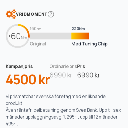
VRIDMOMENT
160
220
Nm
Nm
60
+
Nm
Original
Med Tuning Chip
Kampanjpris
Ordinarie pris
Pris
4500 kr
6990 kr
6990 kr
Vi prismatchar svenska företag med en liknande
produkt!
Även räntefri delbetalning genom Svea Bank. Upp till sex
månader uppläggningsavgift 295:-, upp till 12 månader
495:-.