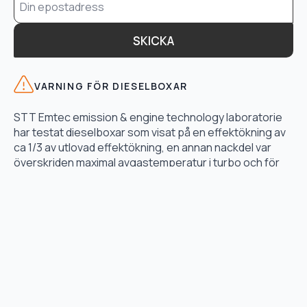
*
SKICKA
VARNING FÖR DIESELBOXAR
STT Emtec emission & engine technology laboratorie
har testat dieselboxar som visat på en effektökning av
ca 1/3 av utlovad effektökning, en annan nackdel var
överskriden maximal avgastemperatur i turbo och för
högt bränsletryck.
LÄS TESTET HÄR
TJÄNSTER
Motoroptimering