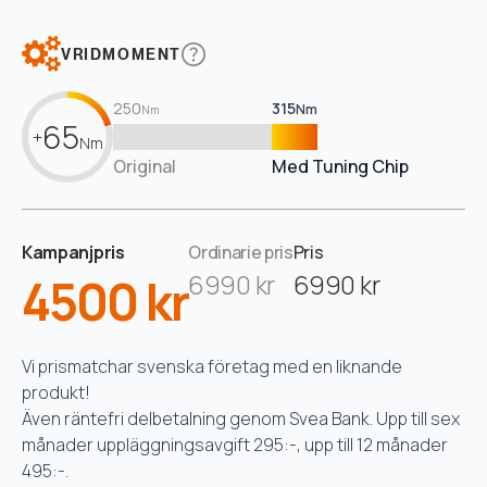
VRIDMOMENT
250
315
Nm
Nm
65
+
Nm
Original
Med Tuning Chip
Kampanjpris
Ordinarie pris
Pris
4500 kr
6990 kr
6990 kr
Vi prismatchar svenska företag med en liknande
produkt!
Även räntefri delbetalning genom Svea Bank. Upp till sex
månader uppläggningsavgift 295:-, upp till 12 månader
495:-.