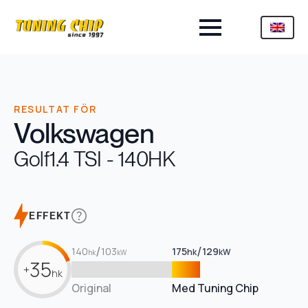
RESULTAT FÖR
Volkswagen
Golf
1.4 TSI - 140HK
EFFEKT
/
/
140
103
175
129
hk
kW
hk
kW
35
+
hk
Original
Med Tuning Chip