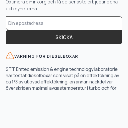
Optimera din inkorg och få de senaste erbjudandena
och nyheterna.
Email
*
SKICKA
VARNING FÖR DIESELBOXAR
STT Emtec emission & engine technology laboratorie
har testat dieselboxar som visat på en effektökning av
ca 1/3 av utlovad effektökning, en annan nackdel var
överskriden maximal avgastemperatur i turbo och för
högt bränsletryck.
LÄS TESTET HÄR