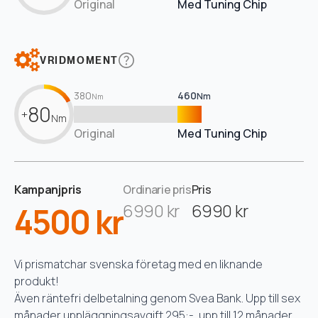
Original
Med Tuning Chip
VRIDMOMENT
380
460
Nm
Nm
80
+
Nm
Original
Med Tuning Chip
Kampanjpris
Ordinarie pris
Pris
4500 kr
6990 kr
6990 kr
Vi prismatchar svenska företag med en liknande
produkt!
Även räntefri delbetalning genom Svea Bank. Upp till sex
månader uppläggningsavgift 295:-, upp till 12 månader