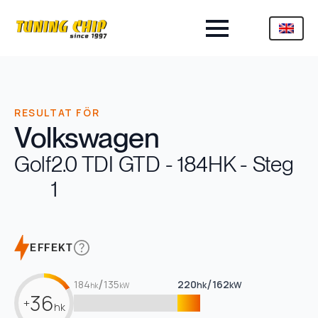
RESULTAT FÖR
Volkswagen
Golf
2.0 TDI GTD - 184HK - Steg
1
EFFEKT
/
/
184
135
220
162
hk
kW
hk
kW
36
+
hk