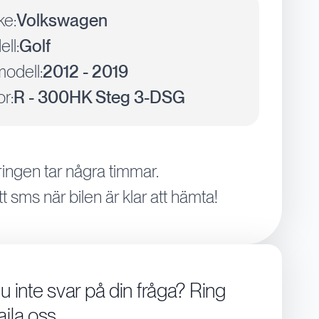
ke:
Volkswagen
ll:
Golf
odell:
2012 - 2019
r:
R - 300HK Steg 3-DSG
ingen tar några timmar.
tt sms när bilen är klar att hämta!
du inte svar på din fråga? Ring
aila oss.