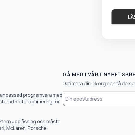
LÄ
GÅ MED I VÅRT NYHETSBR
Optimera din inkorg och få de 
Email
0 % anpassad programvara med
*
 justerad motoroptimering för
 extern upplåsning och måste
rari, McLaren, Porsche