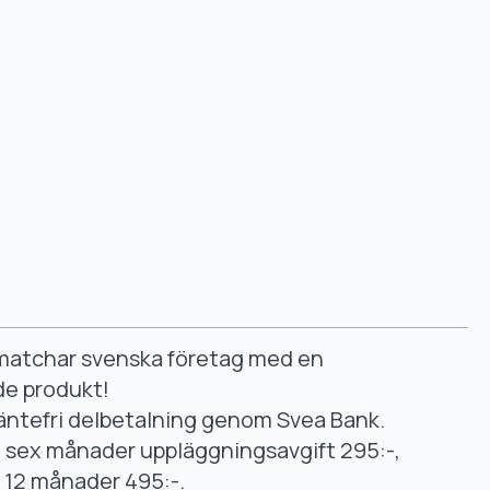
smatchar svenska företag med en
de produkt!
äntefri delbetalning genom Svea Bank.
ll sex månader uppläggningsavgift 295:-,
ll 12 månader 495:-.