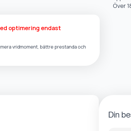
Över 1
med optimering endast
t, mera vridmoment, bättre prestanda och
Din be