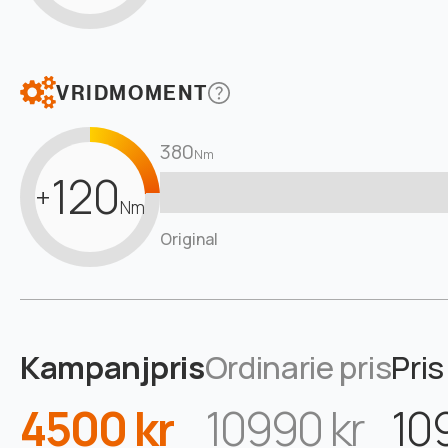
VRIDMOMENT
380
Nm
120
+
Nm
Original
Kampanjpris
Ordinarie pris
Pris
4500 kr
10990 kr
10