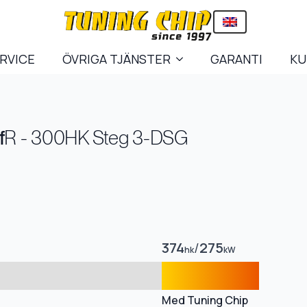
ERVICE
ÖVRIGA TJÄNSTER
GARANTI
KU
f
R - 300HK Steg 3-DSG
374
/
275
hk
kW
Med Tuning Chip