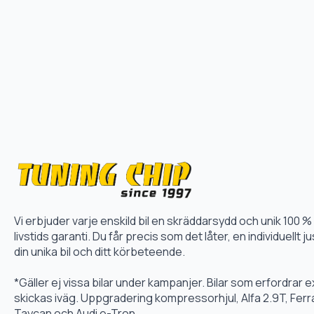
Vi erbjuder varje enskild bil en skräddarsydd och unik 10
livstids garanti. Du får precis som det låter, en individuellt
din unika bil och ditt körbeteende.
*Gäller ej vissa bilar under kampanjer. Bilar som erfordrar
skickas iväg. Uppgradering kompressorhjul, Alfa 2.9T, Fer
Taycan och Audi e-Tron.