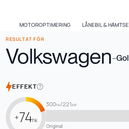
MOTOROPTIMERING
LÅNEBIL & HÄMTS
RESULTAT FÖR
Volkswagen
–
Gol
EFFEKT
300
/
221
hk
kW
74
+
hk
Original