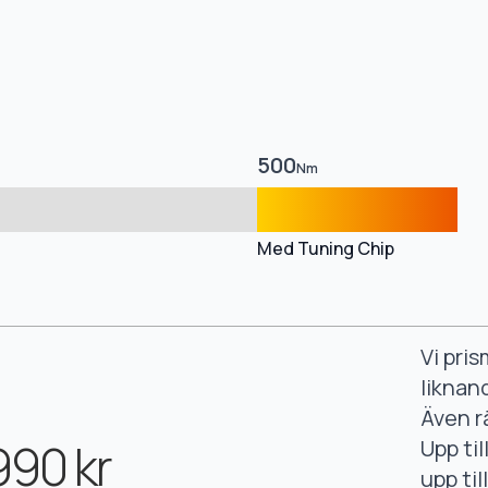
500
Nm
Med Tuning Chip
Vi pri
liknan
Även r
990 kr
Upp ti
upp ti