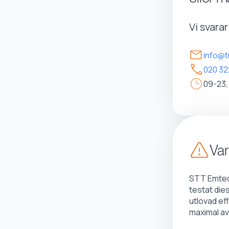
Vi svara
info@t
020 32
09-23,
Var
STT Emtec 
testat die
utlovad ef
maximal av