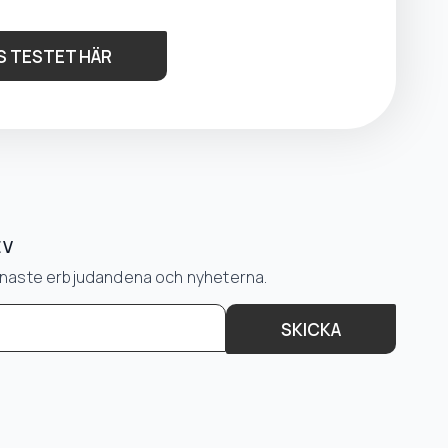
S TESTET HÄR
EV
senaste erbjudandena och nyheterna.
SKICKA