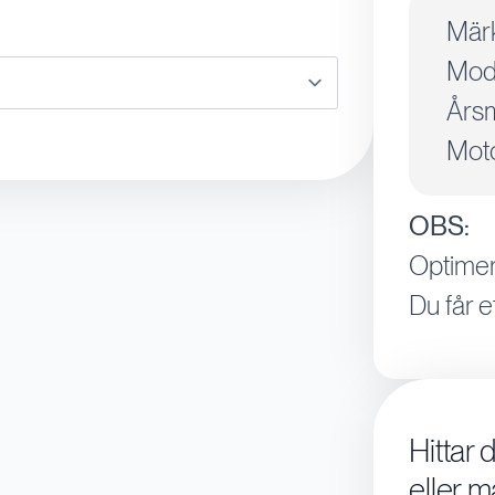
Mär
Mode
Årsm
Moto
OBS:
Optimer
Du får e
Hittar 
eller m