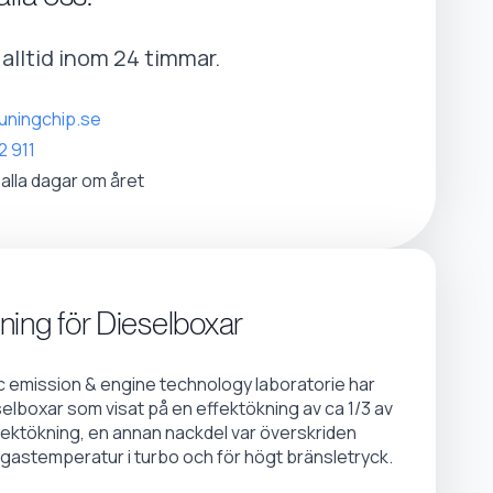
r alltid inom 24 timmar.
uningchip.se
2 911
 alla dagar om året
ning för Dieselboxar
emission & engine technology laboratorie har
selboxar som visat på en effektökning av ca 1/3 av
fektökning, en annan nackdel var överskriden
gastemperatur i turbo och för högt bränsletryck.