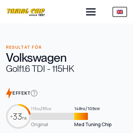
RESULTAT FÖR
Volkswagen
Golf
1.6 TDI - 115HK
EFFEKT
/
/
115
85
148
109
hk
kW
hk
kW
33
+
hk
Original
Med Tuning Chip