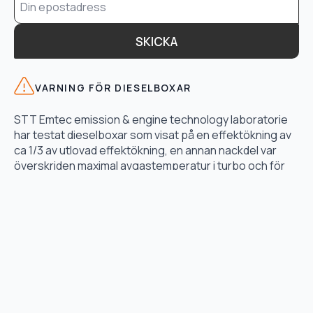
*
SKICKA
VARNING FÖR DIESELBOXAR
STT Emtec emission & engine technology laboratorie
har testat dieselboxar som visat på en effektökning av
ca 1/3 av utlovad effektökning, en annan nackdel var
överskriden maximal avgastemperatur i turbo och för
högt bränsletryck.
LÄS TESTET HÄR
TJÄNSTER
Motoroptimering