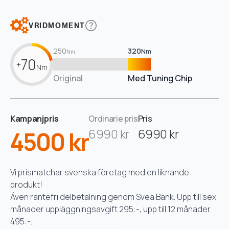
VRIDMOMENT
250
320
Nm
Nm
70
+
Nm
Original
Med Tuning Chip
Kampanjpris
Ordinarie pris
Pris
4500 kr
6990 kr
6990 kr
Vi prismatchar svenska företag med en liknande
produkt!
Även räntefri delbetalning genom Svea Bank. Upp till sex
månader uppläggningsavgift 295:-, upp till 12 månader
495:-.