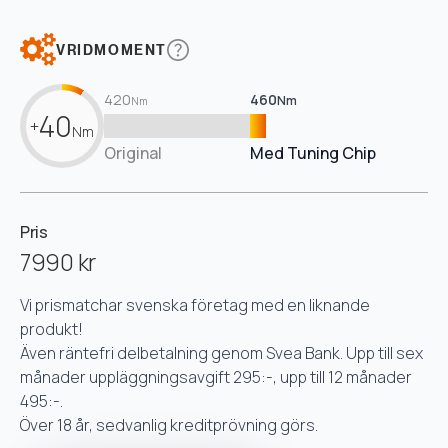
VRIDMOMENT
420
460
Nm
Nm
40
+
Nm
Original
Med Tuning Chip
Pris
7990 kr
Vi prismatchar svenska företag med en liknande
produkt!
Även räntefri delbetalning genom Svea Bank. Upp till sex
månader uppläggningsavgift 295:-, upp till 12 månader
495:-.
Över 18 år, sedvanlig kreditprövning görs.