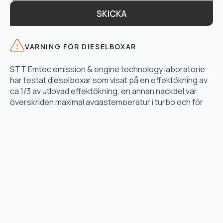
SKICKA
VARNING FÖR DIESELBOXAR
STT Emtec emission & engine technology laboratorie
har testat dieselboxar som visat på en effektökning av
ca 1/3 av utlovad effektökning, en annan nackdel var
överskriden maximal avgastemperatur i turbo och för
högt bränsletryck.
LÄS TESTET HÄR
TJÄNSTER
Motoroptimering
Lånebil & hämtservice