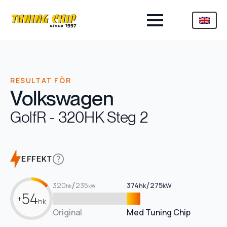
RESULTAT FÖR
Volkswagen
Golf
R - 320HK Steg 2
EFFEKT
/
/
320
235
374
275
hk
kW
hk
kW
54
+
hk
Original
Med Tuning Chip