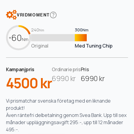
VRIDMOMENT
240
300
Nm
Nm
60
+
Nm
Original
Med Tuning Chip
Kampanjpris
Ordinarie pris
Pris
4500 kr
6990 kr
6990 kr
Vi prismatchar svenska företag med en liknande
produkt!
Även räntefri delbetalning genom Svea Bank. Upp till sex
månader uppläggningsavgift 295:-, upp till 12 månader
495:-.