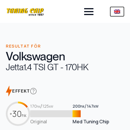
RESULTAT FÖR
Volkswagen
Jetta
1.4 TSI GT - 170HK
EFFEKT
/
/
170
125
200
147
hk
kW
hk
kW
30
+
hk
Original
Med Tuning Chip