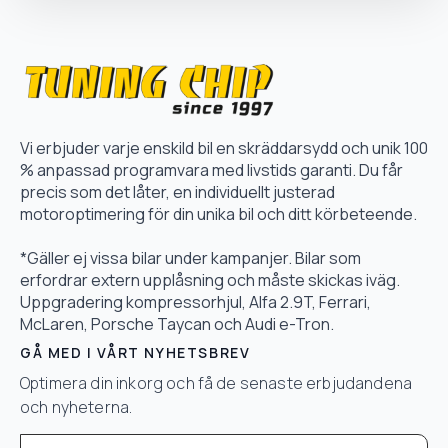
Vi erbjuder varje enskild bil en skräddarsydd och unik 100
% anpassad programvara med livstids garanti. Du får
precis som det låter, en individuellt justerad
motoroptimering för din unika bil och ditt körbeteende.
*Gäller ej vissa bilar under kampanjer. Bilar som
erfordrar extern upplåsning och måste skickas iväg.
Uppgradering kompressorhjul, Alfa 2.9T, Ferrari,
McLaren, Porsche Taycan och Audi e-Tron.
GÅ MED I VÅRT NYHETSBREV
Optimera din inkorg och få de senaste erbjudandena
och nyheterna.
Email