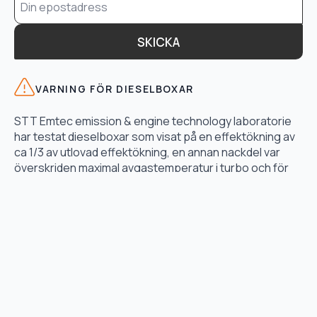
*
SKICKA
VARNING FÖR DIESELBOXAR
STT Emtec emission & engine technology laboratorie
har testat dieselboxar som visat på en effektökning av
ca 1/3 av utlovad effektökning, en annan nackdel var
överskriden maximal avgastemperatur i turbo och för
högt bränsletryck.
LÄS TESTET HÄR
TJÄNSTER
Motoroptimering