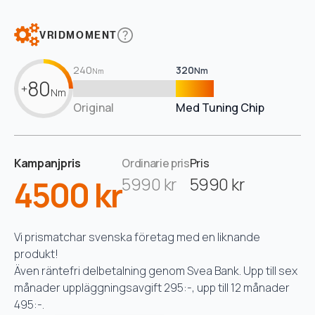
VRIDMOMENT
240
320
Nm
Nm
80
+
Nm
Original
Med Tuning Chip
Kampanjpris
Ordinarie pris
Pris
4500 kr
5990 kr
5990 kr
Vi prismatchar svenska företag med en liknande
produkt!
Även räntefri delbetalning genom Svea Bank. Upp till sex
månader uppläggningsavgift 295:-, upp till 12 månader
495:-.