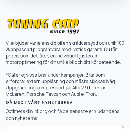
Vi erbjuder varje enskild bil en skräddarsydd och unik 100
% anpassad programvara med livstids garanti. Du får
precis som det låter, en individuellt justerad
motoroptimering för din unika bil och ditt körbeteende.
*Gäller ej vissa bilar under kampanjer. Bilar som
erfordrar extern upplåsning och måste skickas iväg.
Uppgradering kompressorhjul, Alfa 2.9T, Ferrari,
McLaren, Porsche Taycan och Audi e-Tron.
GÅ MED I VÅRT NYHETSBREV
Optimera din inkorg och få de senaste erbjudandena
och nyheterna.
Email