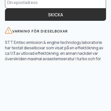
*
SKICKA
VARNING FÖR DIESELBOXAR
STT Emtec emission & engine technology laboratorie
har testat dieselboxar som visat på en effektökning av
ca 1/3 av utlovad effektökning, en annan nackdel var
överskriden maximal avgastemperatur i turbo och för
högt bränsletryck.
LÄS TESTET HÄR
TJÄNSTER
Motoroptimering