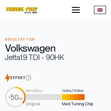
RESULTAT FÖR
Volkswagen
Jetta
1.9 TDI - 90HK
EFFEKT
/
/
90
66
140
103
hk
kW
hk
kW
50
+
hk
Original
Med Tuning Chip