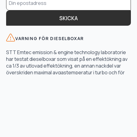
*
SKICKA
VARNING FÖR DIESELBOXAR
STT Emtec emission & engine technology laboratorie
har testat dieselboxar som visat på en effektökning av
ca 1/3 av utlovad effektökning, en annan nackdel var
överskriden maximal avgastemperatur i turbo och för
högt bränsletryck.
LÄS TESTET HÄR
TJÄNSTER
Motoroptimering