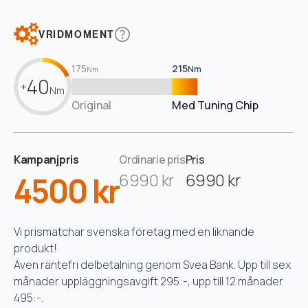
VRIDMOMENT
175
215
Nm
Nm
40
+
Nm
Original
Med Tuning Chip
Kampanjpris
Ordinarie pris
Pris
4500 kr
6990 kr
6990 kr
Vi prismatchar svenska företag med en liknande
produkt!
Även räntefri delbetalning genom Svea Bank. Upp till sex
månader uppläggningsavgift 295:-, upp till 12 månader
495:-.