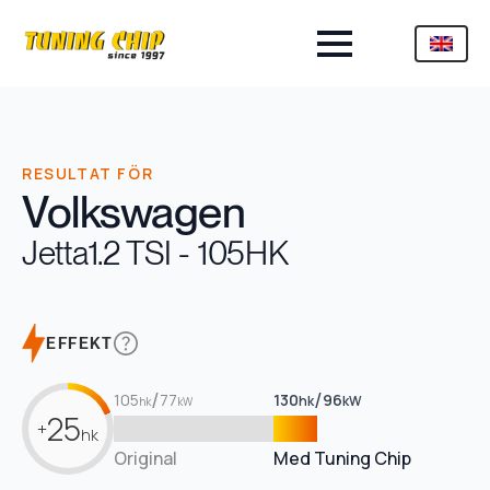
RESULTAT FÖR
Volkswagen
Jetta
1.2 TSI - 105HK
EFFEKT
/
/
105
77
130
96
hk
kW
hk
kW
25
+
hk
Original
Med Tuning Chip