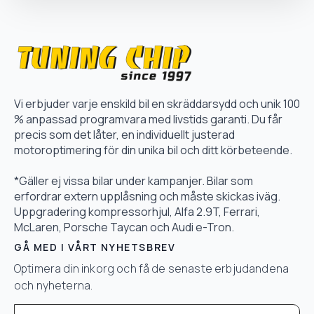
Vi erbjuder varje enskild bil en skräddarsydd och unik 100
% anpassad programvara med livstids garanti. Du får
precis som det låter, en individuellt justerad
motoroptimering för din unika bil och ditt körbeteende.
*Gäller ej vissa bilar under kampanjer. Bilar som
erfordrar extern upplåsning och måste skickas iväg.
Uppgradering kompressorhjul, Alfa 2.9T, Ferrari,
McLaren, Porsche Taycan och Audi e-Tron.
GÅ MED I VÅRT NYHETSBREV
Optimera din inkorg och få de senaste erbjudandena
och nyheterna.
Email