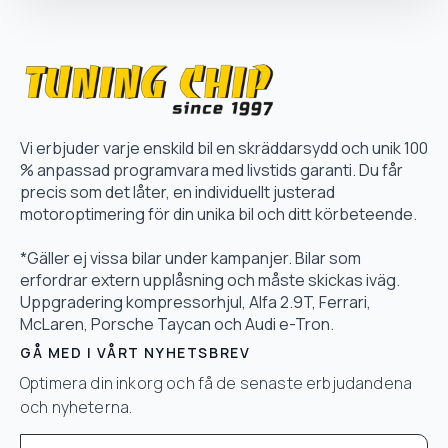
Vi erbjuder varje enskild bil en skräddarsydd och unik 100
% anpassad programvara med livstids garanti. Du får
precis som det låter, en individuellt justerad
motoroptimering för din unika bil och ditt körbeteende.
*Gäller ej vissa bilar under kampanjer. Bilar som
erfordrar extern upplåsning och måste skickas iväg.
Uppgradering kompressorhjul, Alfa 2.9T, Ferrari,
McLaren, Porsche Taycan och Audi e-Tron.
GÅ MED I VÅRT NYHETSBREV
Optimera din inkorg och få de senaste erbjudandena
och nyheterna.
Email