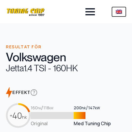
RESULTAT FÖR
Volkswagen
Jetta
1.4 TSI - 160HK
EFFEKT
/
/
160
118
200
147
hk
kW
hk
kW
40
+
hk
Original
Med Tuning Chip