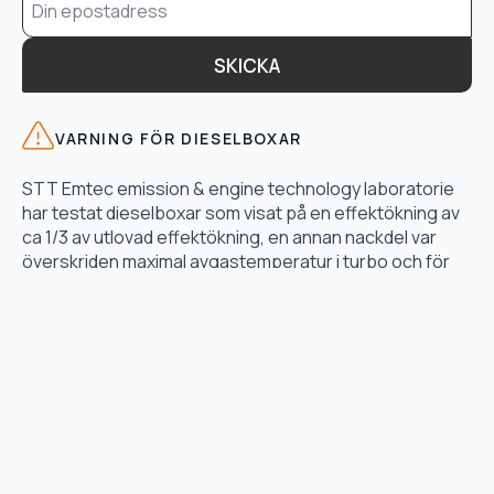
*
SKICKA
VARNING FÖR DIESELBOXAR
STT Emtec emission & engine technology laboratorie
har testat dieselboxar som visat på en effektökning av
ca 1/3 av utlovad effektökning, en annan nackdel var
överskriden maximal avgastemperatur i turbo och för
högt bränsletryck.
LÄS TESTET HÄR
TJÄNSTER
Motoroptimering