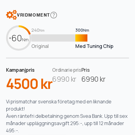
VRIDMOMENT
240
300
Nm
Nm
60
+
Nm
Original
Med Tuning Chip
Kampanjpris
Ordinarie pris
Pris
4500 kr
6990 kr
6990 kr
Vi prismatchar svenska företag med en liknande
produkt!
Även räntefri delbetalning genom Svea Bank. Upp till sex
månader uppläggningsavgift 295:-, upp till 12 månader
495:-.