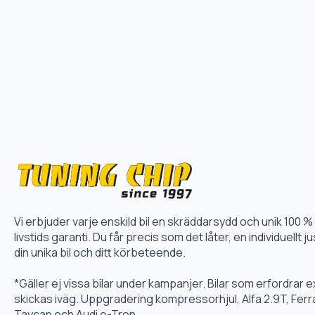
Vi erbjuder varje enskild bil en skräddarsydd och unik 10
livstids garanti. Du får precis som det låter, en individuellt
din unika bil och ditt körbeteende.
*Gäller ej vissa bilar under kampanjer. Bilar som erfordrar
skickas iväg. Uppgradering kompressorhjul, Alfa 2.9T, Fer
Taycan och Audi e-Tron.