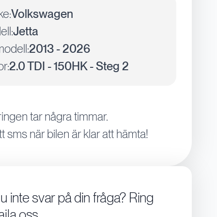
ke:
Volkswagen
ll:
Jetta
odell:
2013 - 2026
r:
2.0 TDI - 150HK - Steg 2
ingen tar några timmar.
tt sms när bilen är klar att hämta!
du inte svar på din fråga? Ring
aila oss.