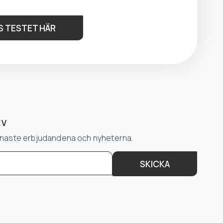
S TESTET HÄR
EV
senaste erbjudandena och nyheterna.
SKICKA