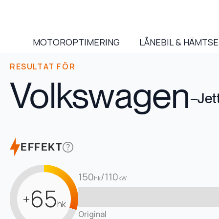
MOTOROPTIMERING
LÅNEBIL & HÄMTS
RESULTAT FÖR
Volkswagen
–
Jet
EFFEKT
150
/
110
hk
kW
65
+
hk
Original