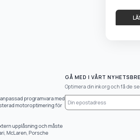
LÄ
GÅ MED I VÅRT NYHETSBR
Optimera din inkorg och få de 
Email
0 % anpassad programvara med
*
 justerad motoroptimering för
 extern upplåsning och måste
rari, McLaren, Porsche