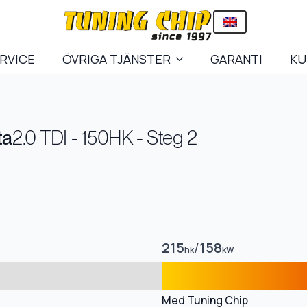
ERVICE
ÖVRIGA TJÄNSTER
GARANTI
KU
ta
2.0 TDI - 150HK - Steg 2
215
/
158
hk
kW
Med Tuning Chip