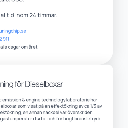
r alltid inom 24 timmar.
uningchip.se
2 911
 alla dagar om året
ning för Dieselboxar
emission & engine technology laboratorie har
selboxar som visat på en effektökning av ca 1/3 av
fektökning, en annan nackdel var överskriden
gastemperatur i turbo och för högt bränsletryck.