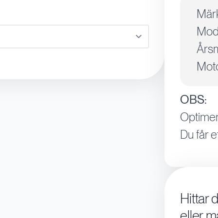
Mär
Mode
Årsm
Moto
OBS:
Optimer
Du får e
Hittar 
eller m