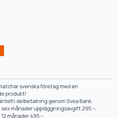
smatchar svenska företag med en
de produkt!
äntefri delbetalning genom Svea Bank.
ll sex månader uppläggningsavgift 295:-,
ll 12 månader 495:-.