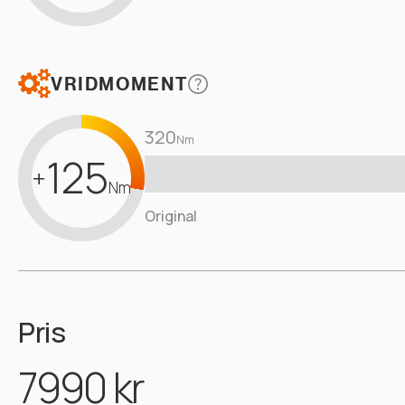
VRIDMOMENT
320
Nm
125
+
Nm
Original
Pris
7990 kr