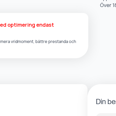
Över 1
med optimering endast
t, mera vridmoment, bättre prestanda och
Din be