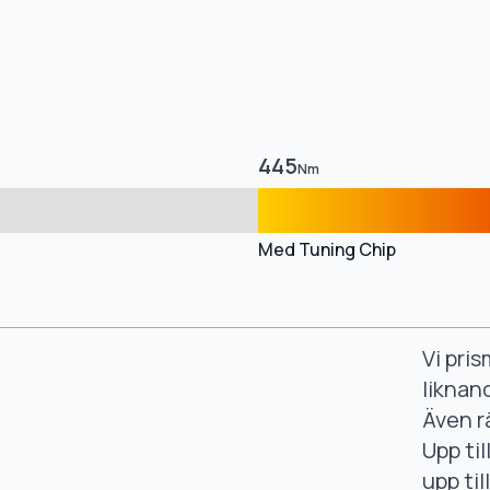
445
Nm
Med Tuning Chip
Vi pri
liknan
Även r
Upp ti
upp ti