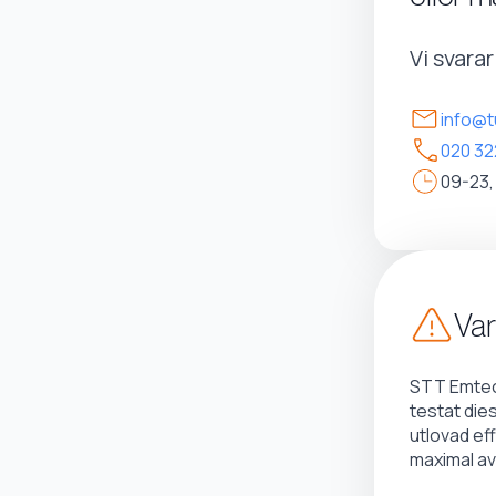
Vi svara
info@t
020 32
09-23,
Var
STT Emtec 
testat die
utlovad ef
maximal av