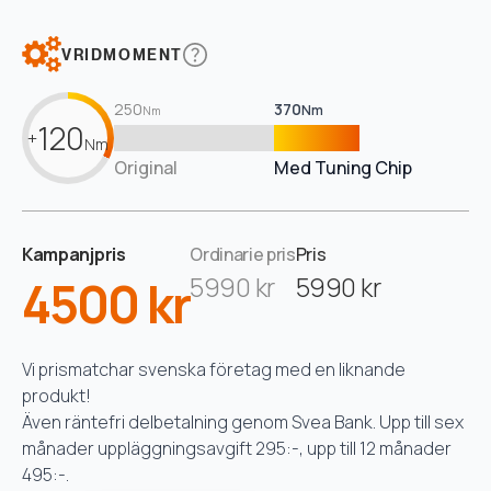
VRIDMOMENT
250
370
Nm
Nm
120
+
Nm
Original
Med Tuning Chip
Kampanjpris
Ordinarie pris
Pris
4500 kr
5990 kr
5990 kr
Vi prismatchar svenska företag med en liknande
produkt!
Även räntefri delbetalning genom Svea Bank. Upp till sex
månader uppläggningsavgift 295:-, upp till 12 månader
495:-.