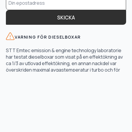
*
SKICKA
VARNING FÖR DIESELBOXAR
STT Emtec emission & engine technology laboratorie
har testat dieselboxar som visat på en effektökning av
ca 1/3 av utlovad effektökning, en annan nackdel var
överskriden maximal avgastemperatur i turbo och för
högt bränsletryck.
LÄS TESTET HÄR
TJÄNSTER
Motoroptimering