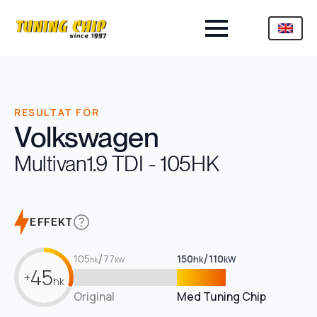
RESULTAT FÖR
Volkswagen
Multivan
1.9 TDI - 105HK
EFFEKT
/
/
105
77
150
110
hk
kW
hk
kW
45
+
hk
Original
Med Tuning Chip