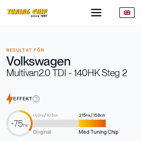
RESULTAT FÖR
Volkswagen
Multivan
2.0 TDI - 140HK Steg 2
EFFEKT
/
/
140
103
215
158
hk
kW
hk
kW
75
+
hk
Original
Med Tuning Chip