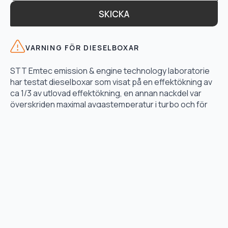
SKICKA
VARNING FÖR DIESELBOXAR
STT Emtec emission & engine technology laboratorie
har testat dieselboxar som visat på en effektökning av
ca 1/3 av utlovad effektökning, en annan nackdel var
överskriden maximal avgastemperatur i turbo och för
högt bränsletryck.
LÄS TESTET HÄR
TJÄNSTER
Motoroptimering
Lånebil & hämtservice