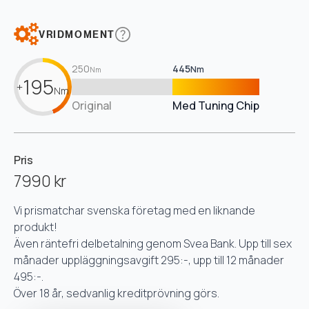
VRIDMOMENT
250
445
Nm
Nm
195
+
Nm
Original
Med Tuning Chip
Pris
7990 kr
Vi prismatchar svenska företag med en liknande
produkt!
Även räntefri delbetalning genom Svea Bank. Upp till sex
månader uppläggningsavgift 295:-, upp till 12 månader
495:-.
Över 18 år, sedvanlig kreditprövning görs.