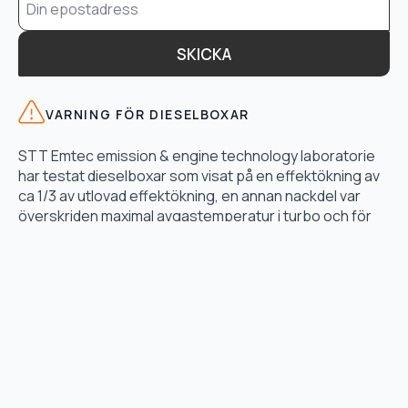
*
SKICKA
VARNING FÖR DIESELBOXAR
STT Emtec emission & engine technology laboratorie
har testat dieselboxar som visat på en effektökning av
ca 1/3 av utlovad effektökning, en annan nackdel var
överskriden maximal avgastemperatur i turbo och för
högt bränsletryck.
LÄS TESTET HÄR
TJÄNSTER
Motoroptimering