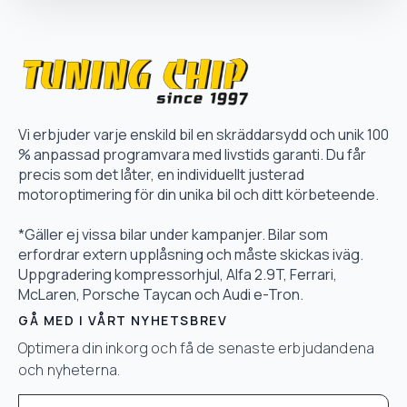
Vi erbjuder varje enskild bil en skräddarsydd och unik 100
% anpassad programvara med livstids garanti. Du får
precis som det låter, en individuellt justerad
motoroptimering för din unika bil och ditt körbeteende.
*Gäller ej vissa bilar under kampanjer. Bilar som
erfordrar extern upplåsning och måste skickas iväg.
Uppgradering kompressorhjul, Alfa 2.9T, Ferrari,
McLaren, Porsche Taycan och Audi e-Tron.
GÅ MED I VÅRT NYHETSBREV
Optimera din inkorg och få de senaste erbjudandena
och nyheterna.
Email