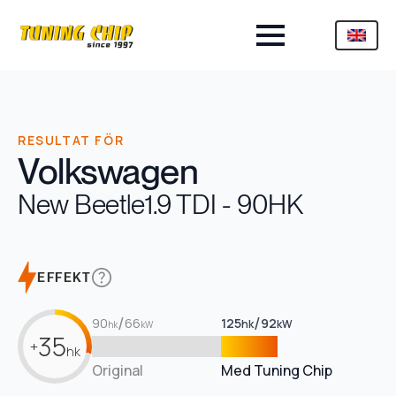
RESULTAT FÖR
Volkswagen
New Beetle
1.9 TDI - 90HK
EFFEKT
/
/
90
66
125
92
hk
kW
hk
kW
35
+
hk
Original
Med Tuning Chip