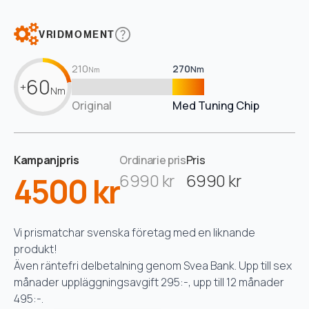
VRIDMOMENT
210
270
Nm
Nm
60
+
Nm
Original
Med Tuning Chip
Kampanjpris
Ordinarie pris
Pris
4500 kr
6990 kr
6990 kr
Vi prismatchar svenska företag med en liknande
produkt!
Även räntefri delbetalning genom Svea Bank. Upp till sex
månader uppläggningsavgift 295:-, upp till 12 månader
495:-.