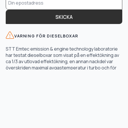
*
SKICKA
VARNING FÖR DIESELBOXAR
STT Emtec emission & engine technology laboratorie
har testat dieselboxar som visat på en effektökning av
ca 1/3 av utlovad effektökning, en annan nackdel var
överskriden maximal avgastemperatur i turbo och för
högt bränsletryck.
LÄS TESTET HÄR
TJÄNSTER
Motoroptimering