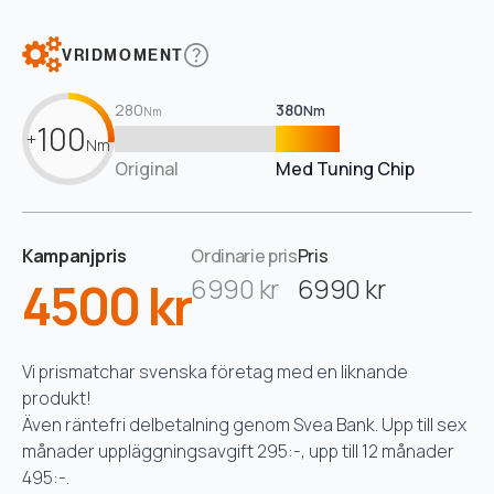
VRIDMOMENT
280
380
Nm
Nm
100
+
Nm
Original
Med Tuning Chip
Kampanjpris
Ordinarie pris
Pris
4500 kr
6990 kr
6990 kr
Vi prismatchar svenska företag med en liknande
produkt!
Även räntefri delbetalning genom Svea Bank. Upp till sex
månader uppläggningsavgift 295:-, upp till 12 månader
495:-.