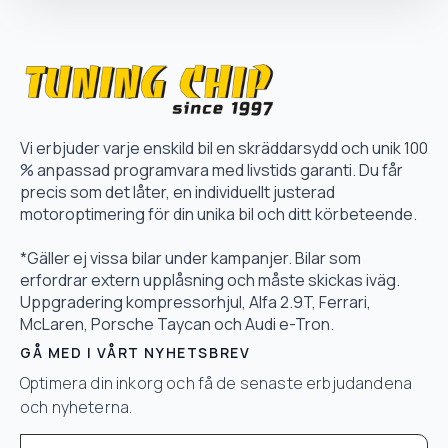
Vi erbjuder varje enskild bil en skräddarsydd och unik 100
% anpassad programvara med livstids garanti. Du får
precis som det låter, en individuellt justerad
motoroptimering för din unika bil och ditt körbeteende.
*Gäller ej vissa bilar under kampanjer. Bilar som
erfordrar extern upplåsning och måste skickas iväg.
Uppgradering kompressorhjul, Alfa 2.9T, Ferrari,
McLaren, Porsche Taycan och Audi e-Tron.
GÅ MED I VÅRT NYHETSBREV
Optimera din inkorg och få de senaste erbjudandena
och nyheterna.
Email