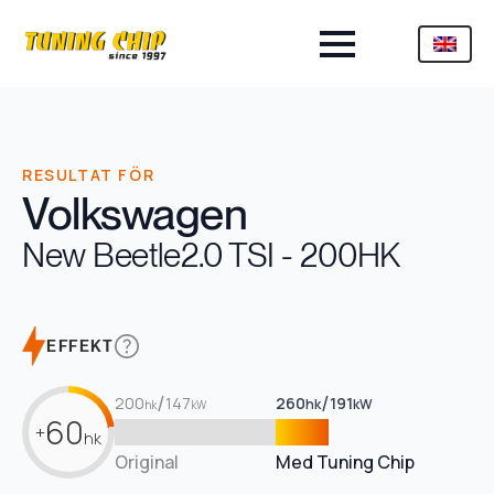
RESULTAT FÖR
Volkswagen
New Beetle
2.0 TSI - 200HK
EFFEKT
/
/
200
147
260
191
hk
kW
hk
kW
60
+
hk
Original
Med Tuning Chip