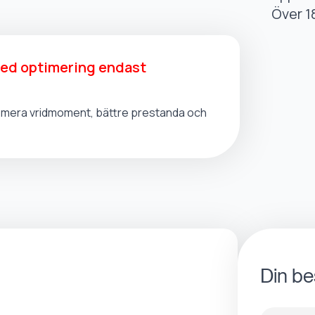
Över 1
med optimering endast
t, mera vridmoment, bättre prestanda och
Din be