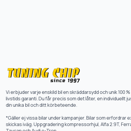
Vi erbjuder varje enskild bil en skräddarsydd och unik 10
livstids garanti. Du får precis som det låter, en individuellt
din unika bil och ditt körbeteende.
*Gäller ej vissa bilar under kampanjer. Bilar som erfordrar
skickas iväg. Uppgradering kompressorhjul, Alfa 2.9T, Fer
Taycan och Audi e-Tron.