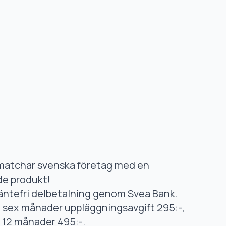
smatchar svenska företag med en
de produkt!
äntefri delbetalning genom Svea Bank.
ll sex månader uppläggningsavgift 295:-,
ll 12 månader 495:-.