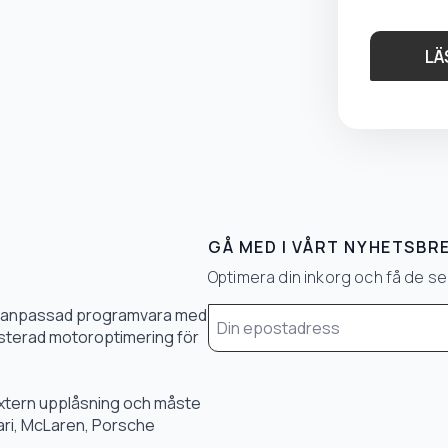
LÄ
GÅ MED I VÅRT NYHETSBR
Optimera din inkorg och få de 
Email
0 % anpassad programvara med
*
 justerad motoroptimering för
 extern upplåsning och måste
rari, McLaren, Porsche