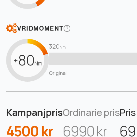
VRIDMOMENT
320
Nm
80
+
Nm
Original
Kampanjpris
Ordinarie pris
Pris
4500 kr
6990 kr
69