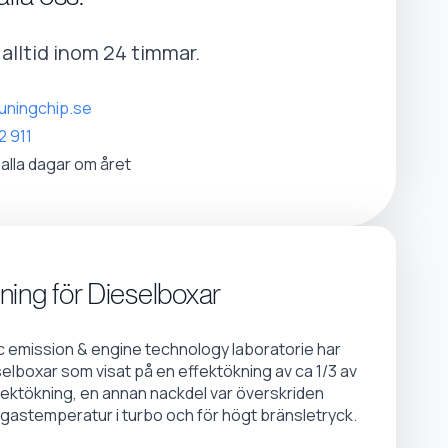
r alltid inom 24 timmar.
uningchip.se
2 911
 alla dagar om året
ning för Dieselboxar
emission & engine technology laboratorie har
selboxar som visat på en effektökning av ca 1/3 av
fektökning, en annan nackdel var överskriden
gastemperatur i turbo och för högt bränsletryck.