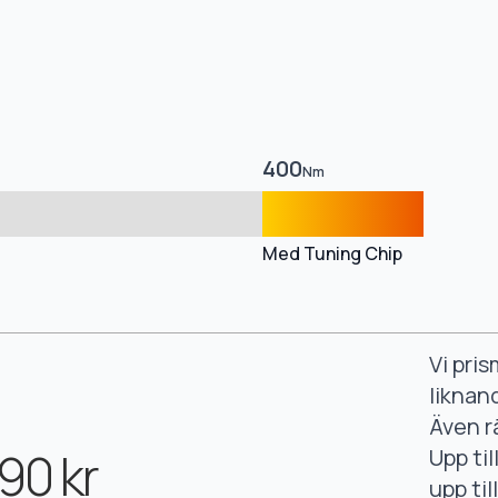
400
Nm
Med Tuning Chip
Vi pri
liknan
Även r
90 kr
Upp ti
upp ti