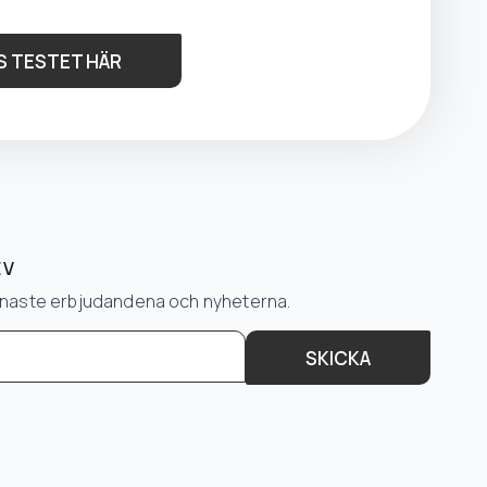
S TESTET HÄR
EV
senaste erbjudandena och nyheterna.
SKICKA