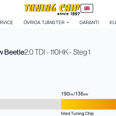
ERVICE
ÖVRIGA TJÄNSTER
GARANTI
KU
 Beetle
2.0 TDI - 110HK - Steg 1
190
/
136
hk
kW
Med Tuning Chip