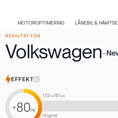
MOTOROPTIMERING
LÅNEBIL & HÄMTS
RESULTAT FÖR
Volkswagen
–
New
EFFEKT
110
/
81
hk
kW
80
+
hk
Original