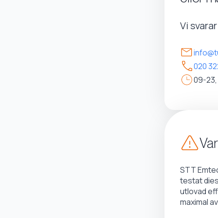
Vi svara
info@t
020 32
09-23,
Var
STT Emtec 
testat die
utlovad ef
maximal av