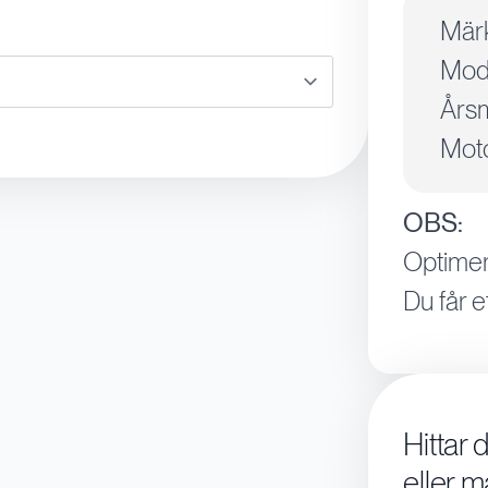
Mär
Mode
Årsm
Moto
OBS:
Optimer
Du får e
Hittar 
eller m