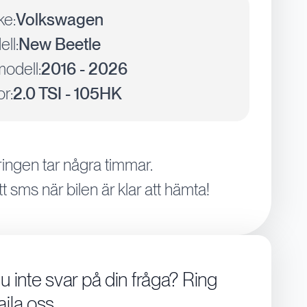
ke:
Volkswagen
ll:
New Beetle
odell:
2016 - 2026
r:
2.0 TSI - 105HK
ingen tar några timmar.
tt sms när bilen är klar att hämta!
du inte svar på din fråga? Ring
aila oss.