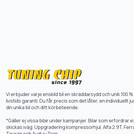
Vi erbjuder varje enskild bil en skräddarsydd och unik 10
livstids garanti. Du får precis som det låter, en individuellt
din unika bil och ditt körbeteende.
*Gäller ej vissa bilar under kampanjer. Bilar som erfordrar
skickas iväg. Uppgradering kompressorhjul, Alfa 2.9T, Fer
Taycan och Audi e-Tron.