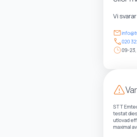
Vi svara
info@t
020 32
09-23,
Var
STT Emtec 
testat die
utlovad ef
maximal av