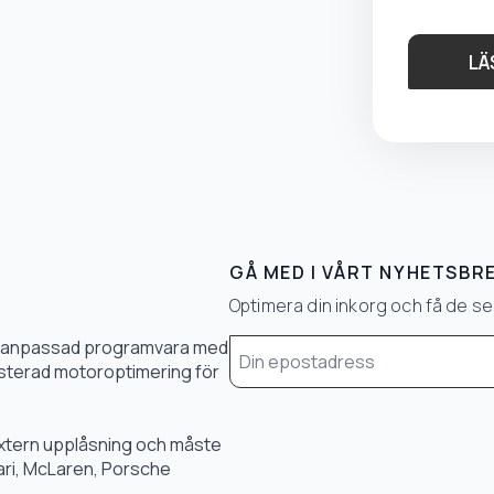
LÄ
GÅ MED I VÅRT NYHETSBR
Optimera din inkorg och få de 
Email
0 % anpassad programvara med
*
 justerad motoroptimering för
 extern upplåsning och måste
rari, McLaren, Porsche