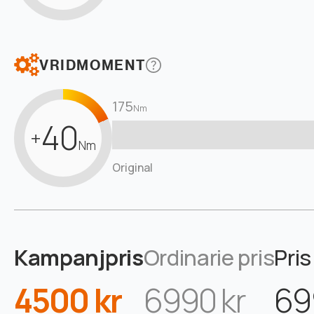
VRIDMOMENT
175
Nm
40
+
Nm
Original
Kampanjpris
Ordinarie pris
Pris
4500 kr
6990 kr
69