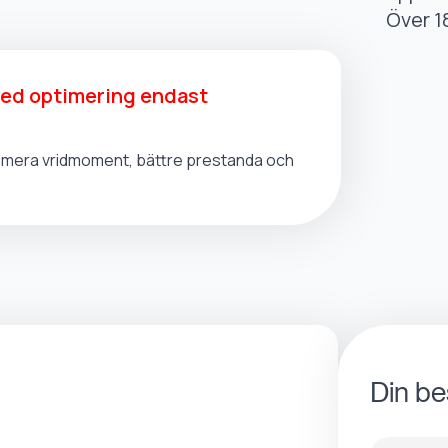
Över 1
med optimering endast
t, mera vridmoment, bättre prestanda och
Din be