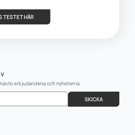
S TESTET HÄR
EV
senaste erbjudandena och nyheterna.
SKICKA