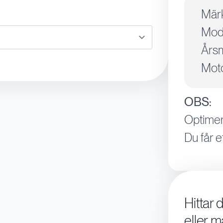
Mär
Mode
Årsm
Moto
OBS:
Optimer
Du får e
Hittar 
eller m