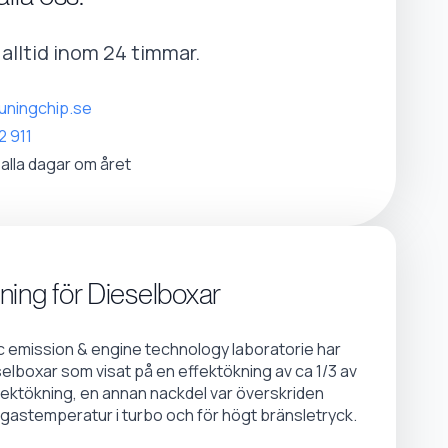
r alltid inom 24 timmar.
uningchip.se
2 911
 alla dagar om året
ning för Dieselboxar
emission & engine technology laboratorie har
selboxar som visat på en effektökning av ca 1/3 av
fektökning, en annan nackdel var överskriden
gastemperatur i turbo och för högt bränsletryck.