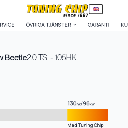
ERVICE
ÖVRIGA TJÄNSTER
GARANTI
KU
 Beetle
2.0 TSI - 105HK
130
/
96
hk
kW
Med Tuning Chip