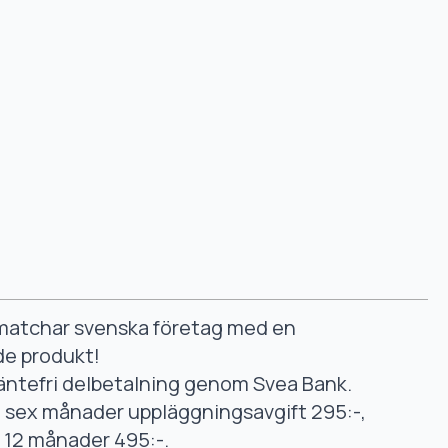
smatchar svenska företag med en
de produkt!
äntefri delbetalning genom Svea Bank.
ll sex månader uppläggningsavgift 295:-,
ll 12 månader 495:-.