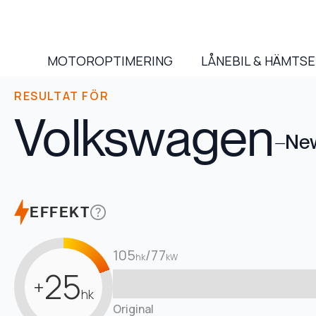
MOTOROPTIMERING
LÅNEBIL & HÄMTS
RESULTAT FÖR
Volkswagen
–
New
EFFEKT
105
/
77
hk
kW
25
+
hk
Original