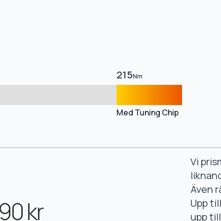
215
Nm
Med Tuning Chip
Vi pri
liknan
Även r
90 kr
Upp ti
upp ti