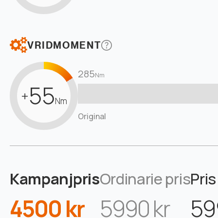
VRIDMOMENT
285
Nm
55
+
Nm
Original
Kampanjpris
Ordinarie pris
Pris
4500 kr
5990 kr
59