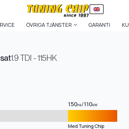
ERVICE
ÖVRIGA TJÄNSTER
GARANTI
KU
sat
1.9 TDI - 115HK
150
/
110
hk
kW
Med Tuning Chip