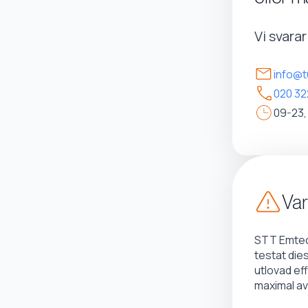
Vi svara
info@t
020 32
09-23,
Var
STT Emtec 
testat die
utlovad ef
maximal av