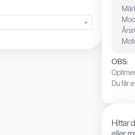
Mär
Mode
Årsm
Moto
OBS:
Optimer
Du får e
Hittar 
eller m