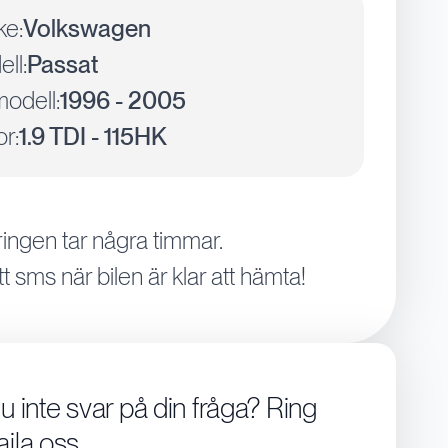
ke:
Volkswagen
ll:
Passat
odell:
1996 - 2005
r:
1.9 TDI - 115HK
ingen tar några timmar.
tt sms när bilen är klar att hämta!
du inte svar på din fråga? Ring
aila oss.