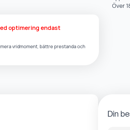
Över 1
med optimering endast
t, mera vridmoment, bättre prestanda och
Din be