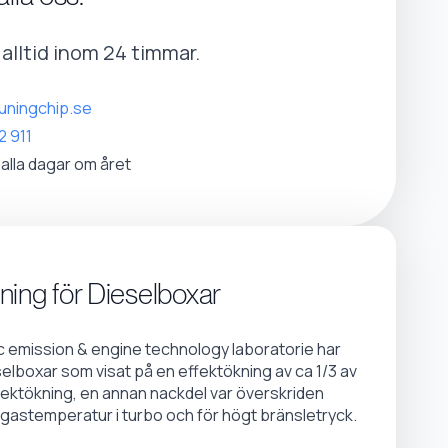
r alltid inom 24 timmar.
uningchip.se
2 911
 alla dagar om året
ning för Dieselboxar
emission & engine technology laboratorie har
selboxar som visat på en effektökning av ca 1/3 av
fektökning, en annan nackdel var överskriden
gastemperatur i turbo och för högt bränsletryck.