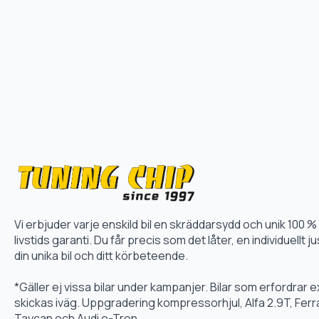
Vi erbjuder varje enskild bil en skräddarsydd och unik 10
livstids garanti. Du får precis som det låter, en individuellt
din unika bil och ditt körbeteende.
*Gäller ej vissa bilar under kampanjer. Bilar som erfordrar
skickas iväg. Uppgradering kompressorhjul, Alfa 2.9T, Fer
Taycan och Audi e-Tron.