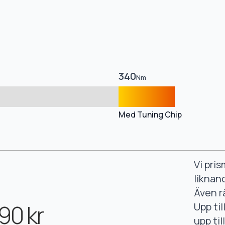
340
Nm
Med Tuning Chip
Vi pri
liknan
Även r
90 kr
Upp ti
upp ti