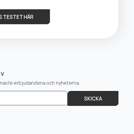
S TESTET HÄR
EV
senaste erbjudandena och nyheterna.
SKICKA