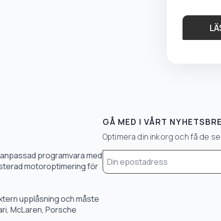
LÄ
GÅ MED I VÅRT NYHETSBR
Optimera din inkorg och få de 
Email
0 % anpassad programvara med
*
 justerad motoroptimering för
 extern upplåsning och måste
rari, McLaren, Porsche