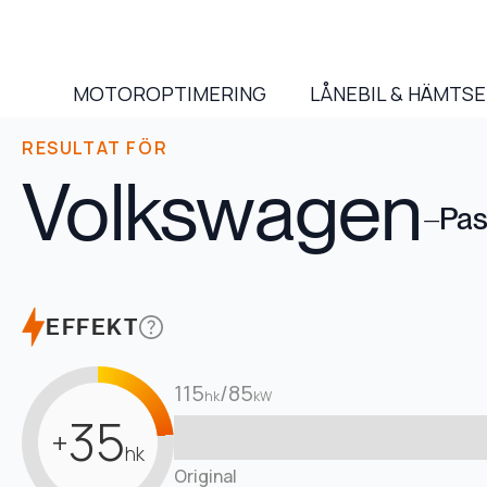
MOTOROPTIMERING
LÅNEBIL & HÄMTS
RESULTAT FÖR
Volkswagen
–
Pas
EFFEKT
115
/
85
hk
kW
35
+
hk
Original