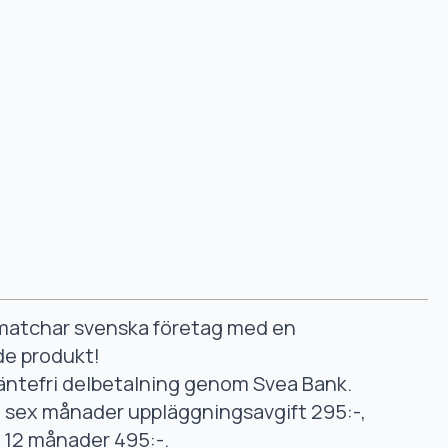
smatchar svenska företag med en
de produkt!
äntefri delbetalning genom Svea Bank.
ll sex månader uppläggningsavgift 295:-,
ll 12 månader 495:-.