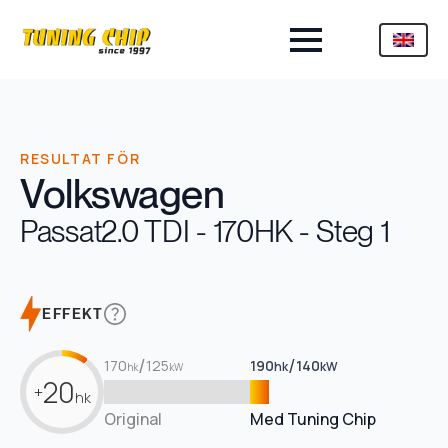
RESULTAT FÖR
Volkswagen
Passat
2.0 TDI - 170HK - Steg 1
EFFEKT
/
/
170
125
190
140
hk
kW
hk
kW
20
+
hk
Original
Med Tuning Chip