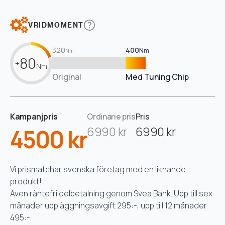
VRIDMOMENT
320
400
Nm
Nm
80
+
Nm
Original
Med Tuning Chip
Kampanjpris
Ordinarie pris
Pris
4500 kr
6990 kr
6990 kr
Vi prismatchar svenska företag med en liknande
produkt!
Även räntefri delbetalning genom Svea Bank. Upp till sex
månader uppläggningsavgift 295:-, upp till 12 månader
495:-.