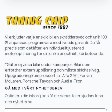
Vi erbjuder varje enskild bil en skräddarsydd och unik 100
% anpassad programvara med livstids garanti. Du får
precis som det låter, en individuellt justerad
motoroptimering för din unika bil och ditt körbeteende.
*Gäller ej vissa bilar under kampanjer. Bilar som
erfordrar extern upplåsning och måste skickas iväg.
Uppgradering kompressorhjul, Alfa 2.9T, Ferrari,
McLaren, Porsche Taycan och Audi e-Tron.
GÅ MED I VÅRT NYHETSBREV
Optimera din inkorg och få de senaste erbjudandena
och nyheterna.
Email