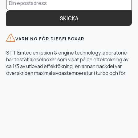
*
SKICKA
VARNING FÖR DIESELBOXAR
STT Emtec emission & engine technology laboratorie
har testat dieselboxar som visat på en effektökning av
ca 1/3 av utlovad effektökning, en annan nackdel var
överskriden maximal avgastemperatur i turbo och för
högt bränsletryck.
LÄS TESTET HÄR
TJÄNSTER
Motoroptimering