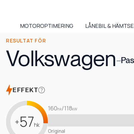
MOTOROPTIMERING
LÅNEBIL & HÄMTS
RESULTAT FÖR
Volkswagen
–
Pas
EFFEKT
160
/
118
hk
kW
57
+
hk
Original