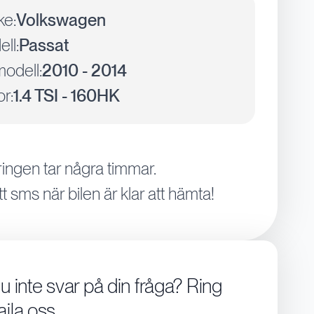
ke:
Volkswagen
ll:
Passat
odell:
2010 - 2014
r:
1.4 TSI - 160HK
ingen tar några timmar.
tt sms när bilen är klar att hämta!
du inte svar på din fråga? Ring
aila oss.