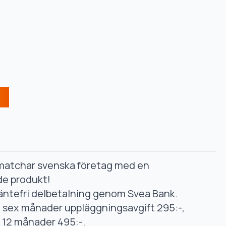
smatchar svenska företag med en
de produkt!
äntefri delbetalning genom Svea Bank.
ll sex månader uppläggningsavgift 295:-,
ll 12 månader 495:-.