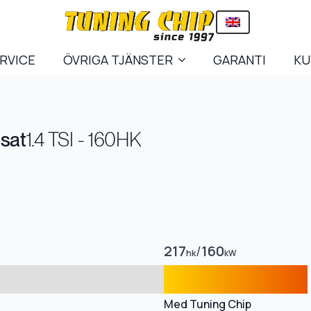
ERVICE
ÖVRIGA TJÄNSTER
GARANTI
KU
sat
1.4 TSI - 160HK
217
/
160
hk
kW
Med Tuning Chip