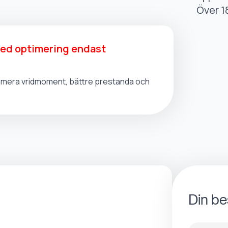
Över 1
med optimering endast
t, mera vridmoment, bättre prestanda och
Din be