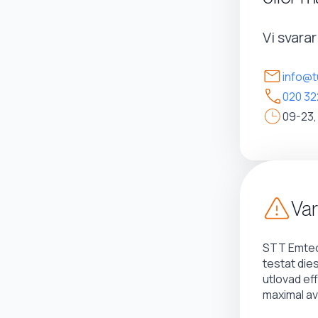
Vi svara
info@t
020 32
09-23,
Var
STT Emtec 
testat die
utlovad ef
maximal av