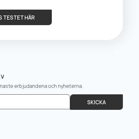
S TESTET HÄR
EV
senaste erbjudandena och nyheterna.
SKICKA