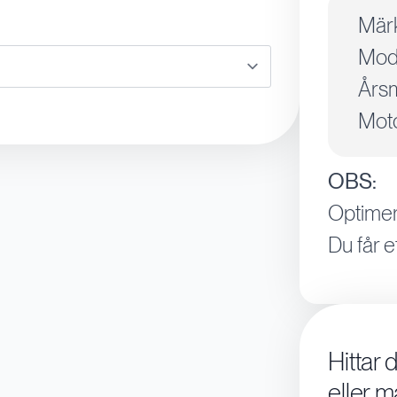
Mär
Mode
Årsm
Moto
OBS:
Optimer
Du får e
Hittar 
eller m