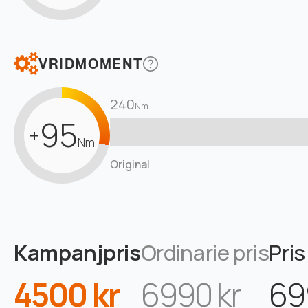
VRIDMOMENT
240
Nm
95
+
Nm
Original
Kampanjpris
Ordinarie pris
Pris
4500 kr
6990 kr
69