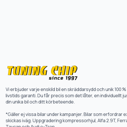
Vi erbjuder varje enskild bil en skräddarsydd och unik 10
livstids garanti. Du får precis som det låter, en individuellt
din unika bil och ditt körbeteende.
*Gäller ej vissa bilar under kampanjer. Bilar som erfordrar
skickas iväg. Uppgradering kompressorhjul, Alfa 2.9T, Fer
Taycan och Audi e-Tron.