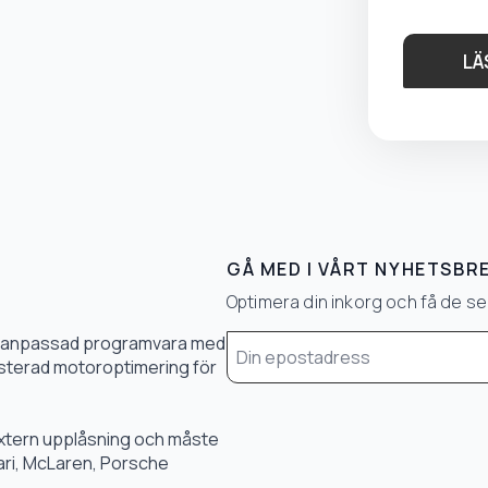
LÄ
GÅ MED I VÅRT NYHETSBR
Optimera din inkorg och få de 
Email
0 % anpassad programvara med
*
 justerad motoroptimering för
 extern upplåsning och måste
rari, McLaren, Porsche