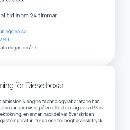
r alltid inom 24 timmar.
uningchip.se
2 911
 alla dagar om året
ning för Dieselboxar
emission & engine technology laboratorie har
selboxar som visat på en effektökning av ca 1/3 av
fektökning, en annan nackdel var överskriden
gastemperatur i turbo och för högt bränsletryck.