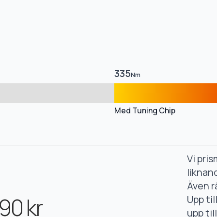
335
Nm
Med Tuning Chip
Vi pri
liknan
Även r
90 kr
Upp ti
upp ti